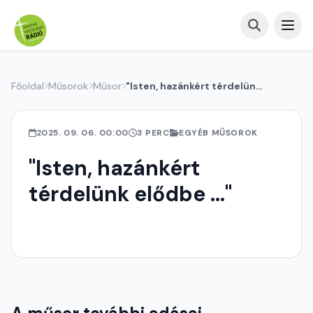
Főoldal
Műsorok
Műsor
"Isten, hazánkért térdelünk elődbe ..."
2025. 09. 06. 00:00
3 PERC
EGYÉB MŰSOROK
"Isten, hazánkért
térdelünk elődbe ..."