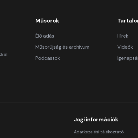
Műsorok
Tartal
Élő adás
Hírek
Műsorújság és archívum
Videók
kkal
Podcastok
Igenaptá
Jogi információk
Adatkezelési tájékoztató