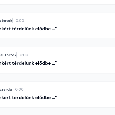
péntek
0:00
nkért térdelünk elődbe ..."
sütörtök
0:00
nkért térdelünk elődbe ..."
szerda
0:00
nkért térdelünk elődbe ..."