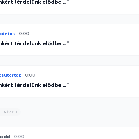
nkért térdelünk elődbe ..."
péntek
0:00
nkért térdelünk elődbe ..."
csütörtök
0:00
nkért térdelünk elődbe ..."
ST NÉZED
kedd
0:00