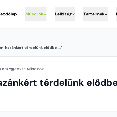
Kezdőlap
Műsorok
Lelkiség
Tartalmak
en, hazánkért térdelünk elődbe ..."
3 PERC
EGYÉB MŰSOROK
azánkért térdelünk elődbe 