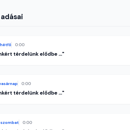
 adásai
hétfő
0:00
nkért térdelünk elődbe ..."
vasárnap
0:00
nkért térdelünk elődbe ..."
szombat
0:00