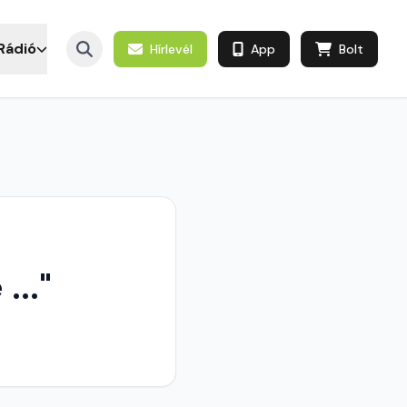
Rádió
Hírlevél
App
Bolt
..."