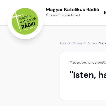
Magyar Katolikus Rádió
Örömhír mindenkinek!
Főoldal
Műsorok
Műsor
"Ist
2025. 09. 17. 00:00
"Isten, h