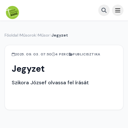
Főoldal
Műsorok
Műsor
Jegyzet
2025. 09. 03. 07:50
4 PERC
PUBLICISZTIKA
Jegyzet
Szikora József olvassa fel írását