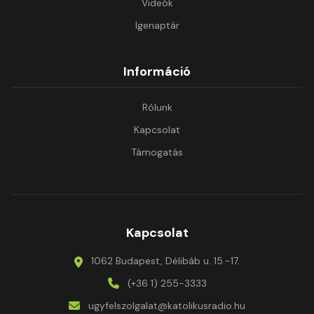
Videók
Igenaptár
Információ
Rólunk
Kapcsolat
Támogatás
Kapcsolat
1062 Budapest, Délibáb u. 15.-17.
(+36 1) 255-3333
ugyfelszolgalat@katolikusradio.hu