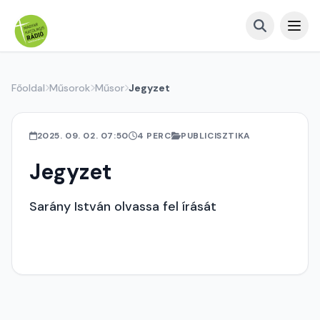
Főoldal
Műsorok
Műsor
Jegyzet
2025. 09. 02. 07:50
4 PERC
PUBLICISZTIKA
Jegyzet
Sarány István olvassa fel írását