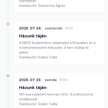
szertárban
Szerkesztő: Szentirmai Ágnes
2025. 07. 24.
csütörtök
9:04
Házunk táján
A MATE budatétényi telephelye a Rózsakert és a
növénynemesítés helyszíne. A kert múltja és
jelene.
Szerkesztő: Szabó Csilla
2025. 07. 23.
szerda
9:04
Házunk táján
190 éve született Herman Ottó. A polihisztorra
emlékezünk.
Szerkesztő: Szabó Csilla