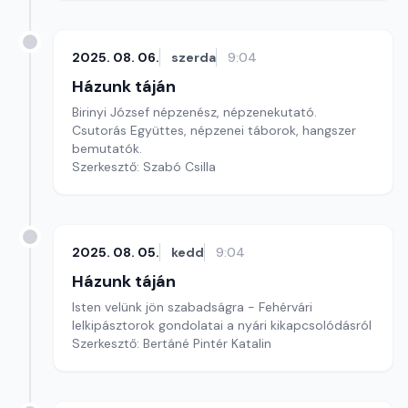
2025. 08. 06.
szerda
9:04
Házunk táján
Birinyi József népzenész, népzenekutató.
Csutorás Együttes, népzenei táborok, hangszer
bemutatók.
Szerkesztő: Szabó Csilla
2025. 08. 05.
kedd
9:04
Házunk táján
Isten velünk jön szabadságra - Fehérvári
lelkipásztorok gondolatai a nyári kikapcsolódásról
Szerkesztő: Bertáné Pintér Katalin