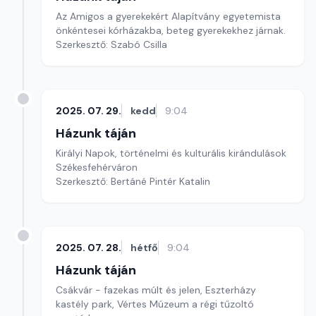
Az Amigos a gyerekekért Alapítvány egyetemista
önkéntesei kórházakba, beteg gyerekekhez járnak.
Szerkesztő: Szabó Csilla
2025. 07. 29.
kedd
9:04
Házunk táján
Királyi Napok, történelmi és kulturális kirándulások
Székesfehérváron
Szerkesztő: Bertáné Pintér Katalin
2025. 07. 28.
hétfő
9:04
Házunk táján
Csákvár - fazekas múlt és jelen, Eszterházy
kastély park, Vértes Múzeum a régi tűzoltó