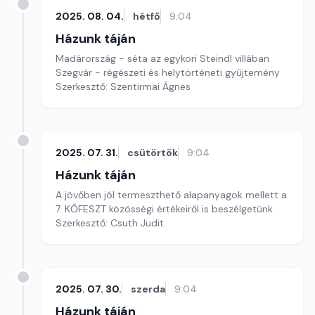
2025. 08. 04.
hétfő
9:04
Házunk táján
Madárország - séta az egykori Steindl villában
Szegvár - régészeti és helytörténeti gyűjtemény
Szerkesztő: Szentirmai Ágnes
2025. 07. 31.
csütörtök
9:04
Házunk táján
A jövőben jól termeszthető alapanyagok mellett a
7. KŐFESZT közösségi értékeiről is beszélgetünk
Szerkesztő: Csuth Judit
2025. 07. 30.
szerda
9:04
Házunk táján