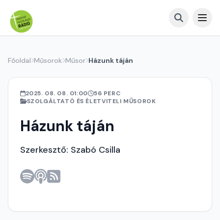
Főoldal
Műsorok
Műsor
Házunk táján
2025. 08. 08. 01:00
56 PERC
SZOLGÁLTATÓ ÉS ÉLETVITELI MŰSOROK
Házunk táján
Szerkesztő: Szabó Csilla