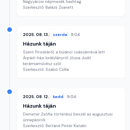
Nagyvárosi népmesék hashtag
Szerkesztő: Balázs Zsanett
2025. 08. 13.
szerda
9:04
Házunk táján
Szent Piroskáról, a bizánci császárnévá lett
Árpád-házi királylányról Józsa Judit
kerámiaművész szól
Szerkesztő: Szabó Csilla
2025. 08. 12.
kedd
9:04
Házunk táján
Demeter Zsófia történész beszél az augusztusi
ünnepkörről
Szerkesztő: Bertáné Pintér Katalin