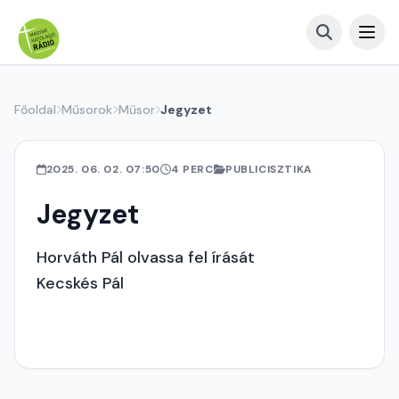
Főoldal
Műsorok
Műsor
Jegyzet
2025. 06. 02. 07:50
4 PERC
PUBLICISZTIKA
Jegyzet
Horváth Pál olvassa fel írását
Kecskés Pál