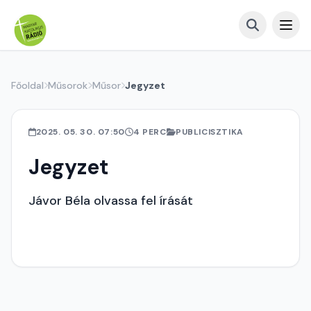
Főoldal
Műsorok
Műsor
Jegyzet
2025. 05. 30. 07:50
4 PERC
PUBLICISZTIKA
Jegyzet
Jávor Béla olvassa fel írását