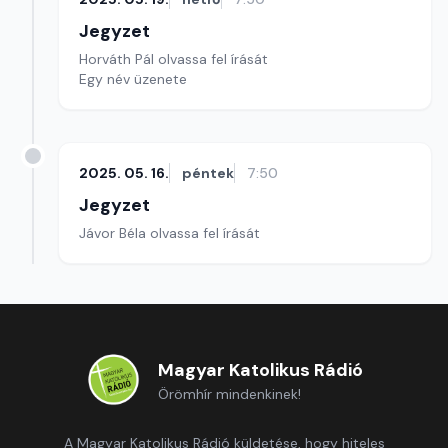
Jegyzet
Horváth Pál olvassa fel írását
Egy név üzenete
2025. 05. 16.
péntek
7:50
Jegyzet
Jávor Béla olvassa fel írását
Magyar Katolikus Rádió
Örömhír mindenkinek!
A Magyar Katolikus Rádió küldetése, hogy hiteles