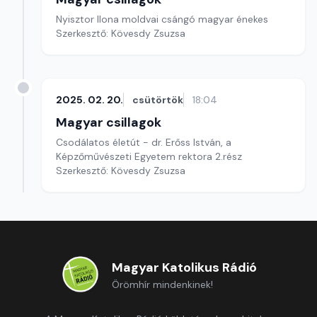
Nyisztor Ilona moldvai csángó magyar énekes
Szerkesztő: Kövesdy Zsuzsa
2025. 02. 20.
csütörtök
18:04
Magyar csillagok
Csodálatos életút - dr. Erőss István, a
Képzőművészeti Egyetem rektora 2.rész
Szerkesztő: Kövesdy Zsuzsa
Magyar Katolikus Rádió
Örömhír mindenkinek!