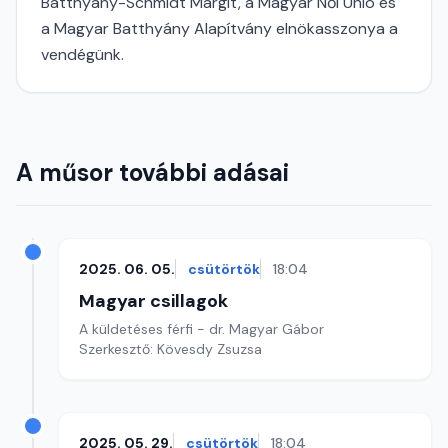
Batthyány-Schmidt Margit, a Magyar Női Unio és
a Magyar Batthyány Alapítvány elnökasszonya a
vendégünk.
A műsor további adásai
2025. 06. 05.
csütörtök
18:04
Magyar csillagok
A küldetéses férfi - dr. Magyar Gábor
Szerkesztő: Kövesdy Zsuzsa
2025. 05. 29.
csütörtök
18:04