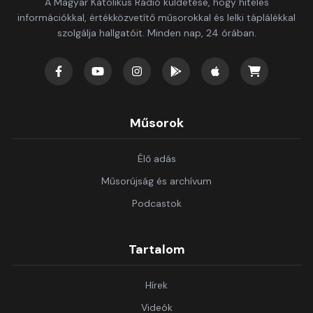
A Magyar Katolikus Rádió küldetése, hogy hiteles
információkkal, értékközvetítő műsorokkal és lelki táplálékkal
szolgálja hallgatóit. Minden nap, 24 órában.
Műsorok
Élő adás
Műsorújság és archívum
Podcastok
Tartalom
Hírek
Videók