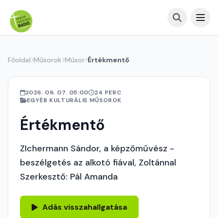
Főoldal
Műsorok
Műsor
Értékmentő
2026. 06. 07. 05:00
24 PERC
EGYÉB KULTURÁLIS MŰSOROK
Értékmentő
ZIchermann Sándor, a képzőművész -
beszélgetés az alkotó fiával, Zoltánnal
Szerkesztő: Pál Amanda
Adás visszahallgatása