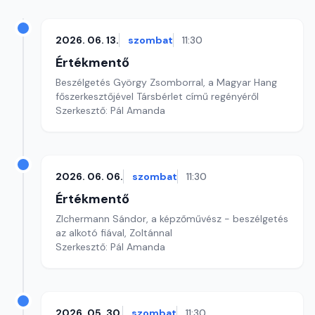
2026. 06. 13.
szombat
11:30
Értékmentő
Beszélgetés György Zsomborral, a Magyar Hang
főszerkesztőjével Társbérlet című regényéről
Szerkesztő: Pál Amanda
2026. 06. 06.
szombat
11:30
Értékmentő
ZIchermann Sándor, a képzőművész - beszélgetés
az alkotó fiával, Zoltánnal
Szerkesztő: Pál Amanda
2026. 05. 30.
szombat
11:30