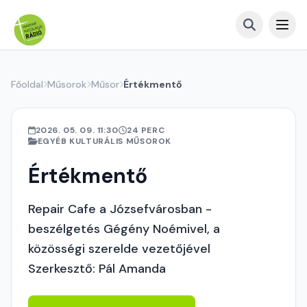
Főoldal
Műsorok
Műsor
Értékmentő
2026. 05. 09. 11:30
24 PERC
EGYÉB KULTURÁLIS MŰSOROK
Értékmentő
Repair Cafe a Józsefvárosban -
beszélgetés Gégény Noémivel, a
közösségi szerelde vezetőjével
Szerkesztő: Pál Amanda