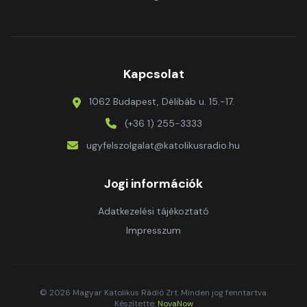
Kapcsolat
1062 Budapest, Délibáb u. 15.-17.
(+36 1) 255-3333
ugyfelszolgalat@katolikusradio.hu
Jogi információk
Adatkezelési tájékoztató
Impresszum
© 2026 Magyar Katolikus Rádió Zrt. Minden jog fenntartva.
Készítette:
NovaNow