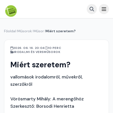
Főoldal
Műsorok
Műsor
Miért szeretem?
2026. 06. 16. 20:04
10 PERC
IRODALMI ÉS VERSMŰSOROK
Miért szeretem?
vallomások irodalomról, művekről,
szerzőkről
Vörösmarty Mihály: A merengőhöz
Szerkesztő: Borsodi Henrietta