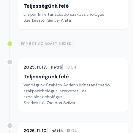
Teljességünk felé
Limpár Imre tanácsadó szakpszichológus
Szerkesztő: Gerbei Anita
ÉPP EZT AZ ADÁST NÉZED
2025. 11. 17.
hétfő
18:04
Teljességünk felé
Vendégünk Szakács Adrienn krízistanácsadó,
szakpszichológus, szervezet- és
szociálpszichológus
Szerkesztő: Zsoldos Szilvia
2025. 11. 10.
hétfő
18:04