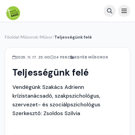
Főoldal
Műsorok
Műsor
Teljességünk felé
2025. 11. 17. 23:00
24 PERC
EGYÉB MŰSOROK
Teljességünk felé
Vendégünk Szakács Adrienn
krízistanácsadó, szakpszichológus,
szervezet- és szociálpszichológus
Szerkesztő: Zsoldos Szilvia