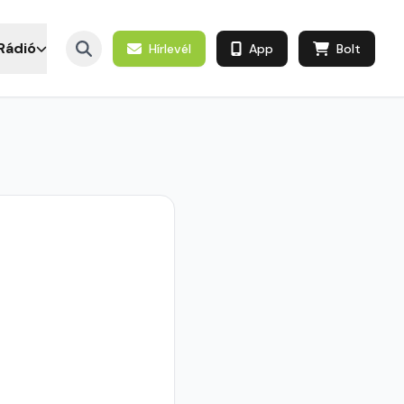
Rádió
Hírlevél
App
Bolt