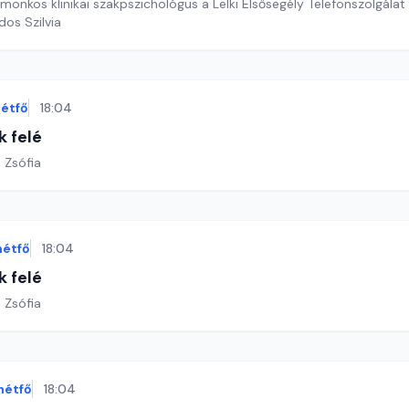
nkos klinikai szakpszichológus a Lelki Elsősegély Telefonszolgálat 
dos Szilvia
étfő
18:04
k felé
 Zsófia
hétfő
18:04
k felé
 Zsófia
hétfő
18:04