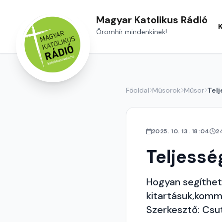
Magyar Katolikus Rádió
Örömhír mindenkinek!
Főoldal
Műsorok
Műsor
Telj
2025. 10. 13. 18:04
2
Teljessé
Hogyan segíthet
kitartásuk,komm
Szerkesztő: Csu