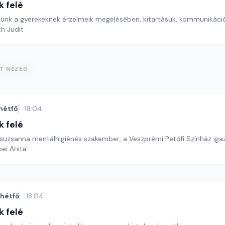
k felé
ünk a gyerekeknek érzelmeik megélésében, kitartásuk, kommunikáci
th Judit
ST NÉZED
hétfő
18:04
k felé
 Zsuzsanna mentálhigiénés szakember, a Veszprémi Petőfi Színház ig
ei Anita
hétfő
18:04
k felé