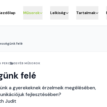
Kezdőlap
Műsorok
Lelkiség
Tartalmak
ességünk felé
4 PERC
EGYÉB MŰSOROK
günk felé
ünk a gyerekeknek érzelmeik megélésében,
unikációjuk fejlesztésében?
th Judit