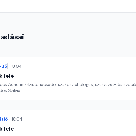
 adásai
étfő
18:04
k felé
cs Adrienn krízistanácsadó, szakpszichológus, szervezet- és szoci
dos Szilvia
étfő
18:04
k felé