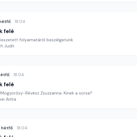
hétfő
18:04
k felé
 összetett folyamatáról beszélgetünk
th Judit
étfő
18:04
k felé
 Mogyorósy-Révész Zsuzsanna: Kinek a sorsa?
ei Anita
hétfő
18:04