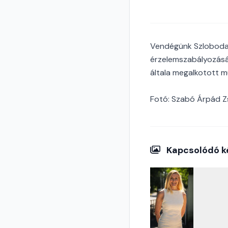
Vendégünk Szloboda
érzelemszabályozásán
általa megalkotott m
Fotó: Szabó Árpád Z
Kapcsolódó k