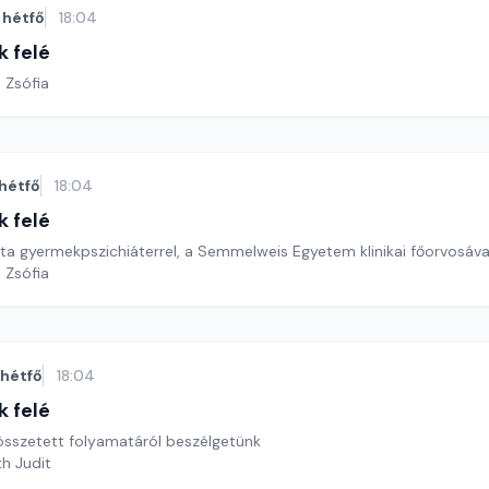
hétfő
18:04
k felé
 Zsófia
hétfő
18:04
k felé
tta gyermekpszichiáterrel, a Semmelweis Egyetem klinikai főorvosával
 Zsófia
hétfő
18:04
k felé
 összetett folyamatáról beszélgetünk
th Judit