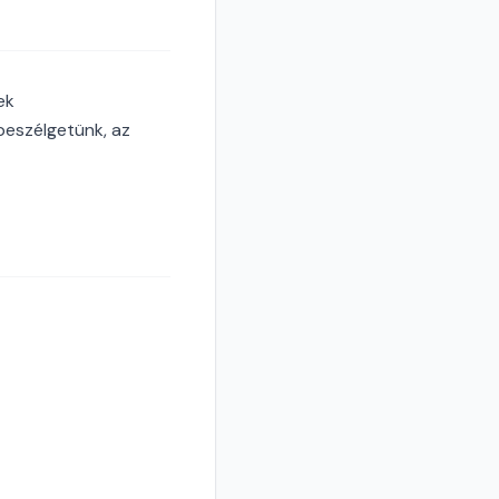
ek
beszélgetünk, az