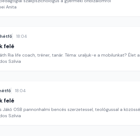
 pedagógiai szakpszichológus a gyermeki önbizalomról
ei Anita
hétfő
18:04
k felé
h Ria life coach, tréner, tanár. Téma: uraljuk-e a mobilunkat? Élet a
dos Szilvia
hétfő
18:04
k felé
rs Jákó OSB pannonhalmi bencés szerzetessel, teológussal a közöss
dos Szilvia