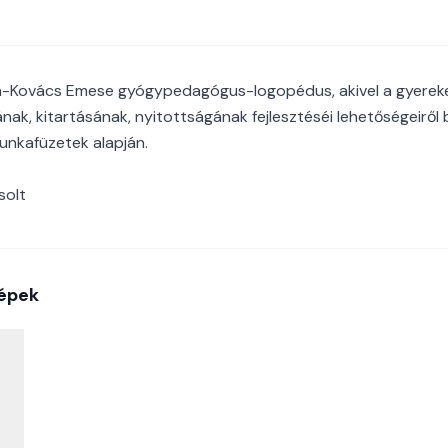
-Kovács Emese gyógypedagógus-logopédus, akivel a gyerek
ak, kitartásának, nyitottságának fejlesztéséi lehetőségeiről 
unkafüzetek alapján.
solt
épek