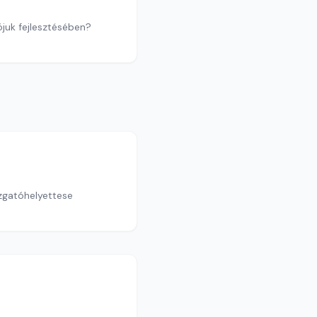
ójuk fejlesztésében?
azgatóhelyettese