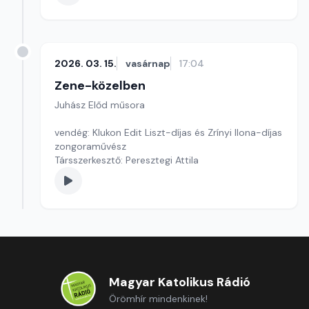
2026. 03. 15.
vasárnap
17:04
Zene-közelben
Juhász Előd műsora
vendég: Klukon Edit Liszt-díjas és Zrínyi Ilona-díjas
zongoraművész
Társszerkesztő: Peresztegi Attila
Magyar Katolikus Rádió
Örömhír mindenkinek!