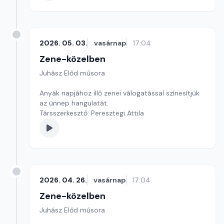
2026. 05. 03.
vasárnap
17:04
Zene-közelben
Juhász Előd műsora
Anyák napjához illő zenei válogatással színesítjük
az ünnep hangulatát.
Társszerkesztő: Peresztegi Attila
2026. 04. 26.
vasárnap
17:04
Zene-közelben
Juhász Előd műsora