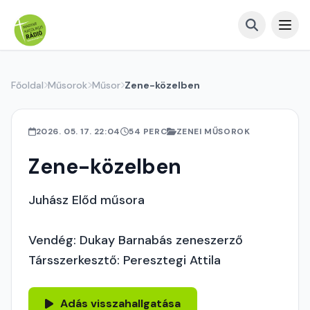
Főoldal
Műsorok
Műsor
Zene-közelben
2026. 05. 17. 22:04
54 PERC
ZENEI MŰSOROK
Zene-közelben
Juhász Előd műsora
Vendég: Dukay Barnabás zeneszerző
Társszerkesztő: Peresztegi Attila
Adás visszahallgatása