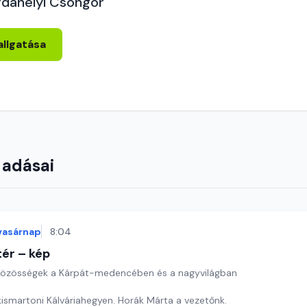
rdahelyi Csongor
allgatása
 adásai
vasárnap
8:04
ér – kép
özösségek a Kárpát-medencében és a nagyvilágban
ismartoni Kálváriahegyen. Horák Márta a vezetőnk.