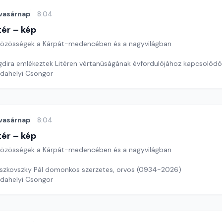
vasárnap
8:04
ér – kép
özösségek a Kárpát-medencében és a nagyvilágban
dira emlékeztek Litéren vértanúságának évfordulójához kapcsolód
rdahelyi Csongor
vasárnap
8:04
ér – kép
özösségek a Kárpát-medencében és a nagyvilágban
szkovszky Pál domonkos szerzetes, orvos (0934-2026)
rdahelyi Csongor