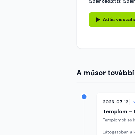
Szerkesztő: Sze
Adás visszah
A műsor további
2026. 07. 12.
Templom – t
Templomok és k
Látogatóban a k