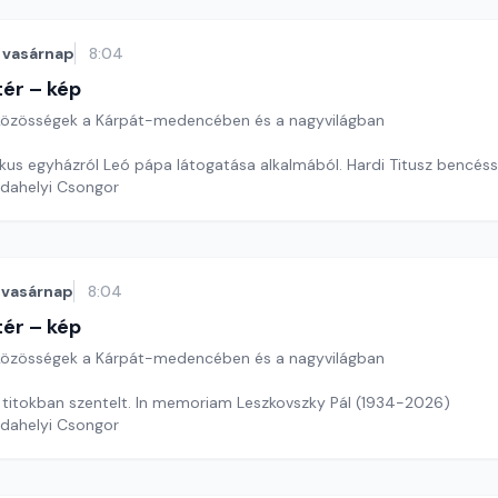
vasárnap
8:04
ér – kép
özösségek a Kárpát-medencében és a nagyvilágban
likus egyházról Leó pápa látogatása alkalmából. Hardi Titusz bencéss
rdahelyi Csongor
vasárnap
8:04
ér – kép
özösségek a Kárpát-medencében és a nagyvilágban
ó titokban szentelt. In memoriam Leszkovszky Pál (1934-2026)
rdahelyi Csongor