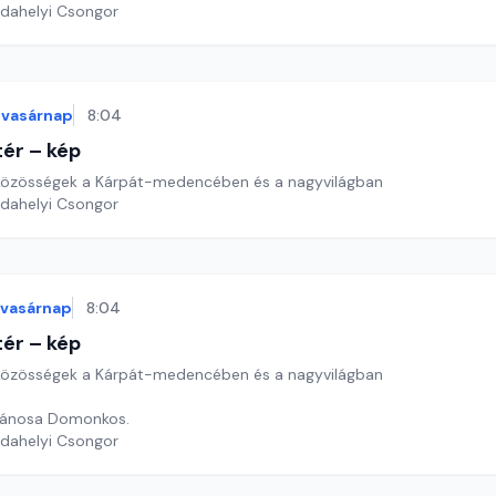
rdahelyi Csongor
vasárnap
8:04
ér – kép
özösségek a Kárpát-medencében és a nagyvilágban
rdahelyi Csongor
vasárnap
8:04
ér – kép
özösségek a Kárpát-medencében és a nagyvilágban
Jánosa Domonkos.
rdahelyi Csongor