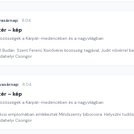
vasárnap
8:04
ér – kép
özösségek a Kárpát-medencében és a nagyvilágban
l Budán. Szent Ferenc Kisnővérei közösség tagjával, Judit nővérrel b
rdahelyi Csongor
vasárnap
8:04
ér – kép
özösségek a Kárpát-medencében és a nagyvilágban
écsi emplomában emlékeztek Mindszenty bíborosra. Helyszíni tudós
rdahelyi Csongor