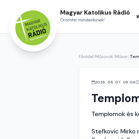
Magyar Katolikus Rádió
Örömhír mindenkinek!
Főoldal
Műsorok
Műsor
Tem
2026. 06. 07. 08:04
Templom
Templomok és k
Stefkovic Mirko