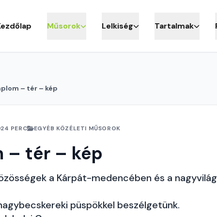
Kezdőlap
Műsorok
Lelkiség
Tartalmak
plom – tér – kép
24 PERC
EGYÉB KÖZÉLETI MŰSOROK
 – tér – kép
özösségek a Kárpát-medencében és a nagyvilá
 nagybecskereki püspökkel beszélgetünk.