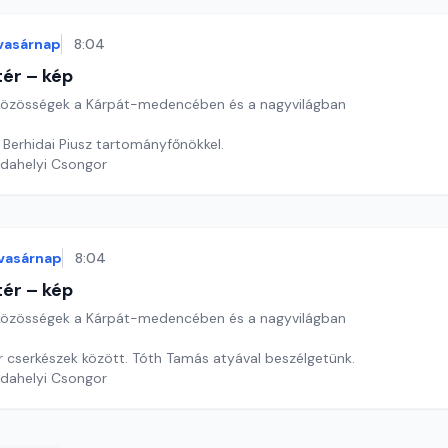
vasárnap
8:04
ér – kép
özösségek a Kárpát-medencében és a nagyvilágban
 Berhidai Piusz tartományfőnökkel.
rdahelyi Csongor
vasárnap
8:04
ér – kép
özösségek a Kárpát-medencében és a nagyvilágban
 cserkészek között. Tóth Tamás atyával beszélgetünk.
rdahelyi Csongor