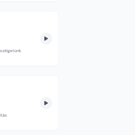
eszélgetünk.
ítás.