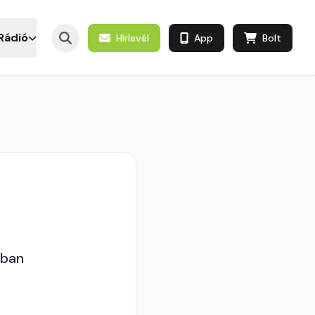
Rádió
Hírlevél
App
Bolt
gban