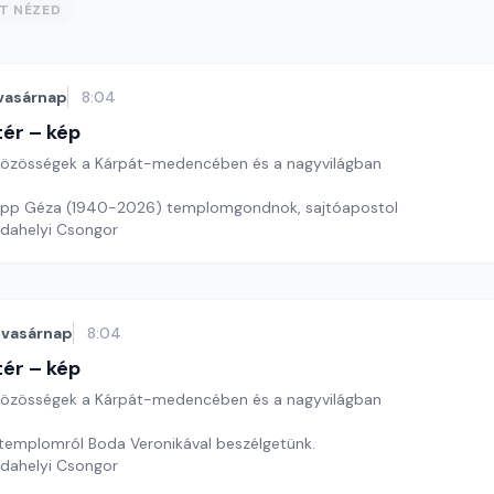
ST NÉZED
vasárnap
8:04
ér – kép
özösségek a Kárpát-medencében és a nagyvilágban
pp Géza (1940-2026) templomgondnok, sajtóapostol
rdahelyi Csongor
vasárnap
8:04
ér – kép
özösségek a Kárpát-medencében és a nagyvilágban
a templomról Boda Veronikával beszélgetünk.
rdahelyi Csongor