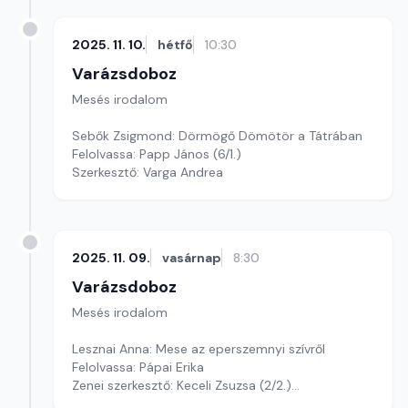
2025. 11. 10.
hétfő
10:30
Varázsdoboz
Mesés irodalom
Sebők Zsigmond: Dörmögő Dömötör a Tátrában
Felolvassa: Papp János (6/1.)
Szerkesztő: Varga Andrea
2025. 11. 09.
vasárnap
8:30
Varázsdoboz
Mesés irodalom
Lesznai Anna: Mese az eperszemnyi szívről
Felolvassa: Pápai Erika
Zenei szerkesztő: Keceli Zsuzsa (2/2.)
Szerkesztő: Varga Andrea