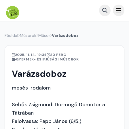
Főoldal
Műsorok
Műsor
Varázsdoboz
2025. 11. 14. 19:35
20 PERC
GYERMEK- ÉS IFJÚSÁGI MŰSOROK
Varázsdoboz
mesés irodalom
Sebők Zsigmond: Dörmögő Dömötör a
Tátrában
Felolvassa: Papp János (6/5.)