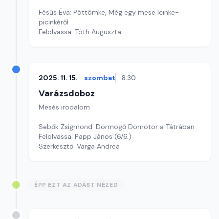
Fésűs Éva: Pöttömke, Még egy mese Icinke-
picinkéről
Felolvassa: Tóth Auguszta
Szerkesztő: Varga Andrea
2025. 11. 15.
szombat
8:30
Varázsdoboz
Mesés irodalom
Sebők Zsigmond: Dörmögő Dömötör a Tátrában
Felolvassa: Papp János (6/6.)
Szerkesztő: Varga Andrea
ÉPP EZT AZ ADÁST NÉZED