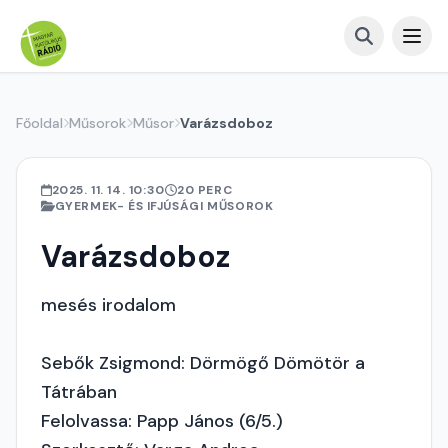
Főoldal
Műsorok
Műsor
Varázsdoboz
2025. 11. 14. 10:30
20 PERC
GYERMEK- ÉS IFJÚSÁGI MŰSOROK
Varázsdoboz
mesés irodalom
Sebők Zsigmond: Dörmögő Dömötör a
Tátrában
Felolvassa: Papp János (6/5.)