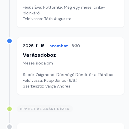
Fésűs Éva: Pöttömke, Még egy mese Icinke-
picinkéről
Felolvassa: Tóth Auguszta
Szerkesztő: Varga Andrea
2025. 11. 15.
szombat
8:30
Varázsdoboz
Mesés irodalom
Sebők Zsigmond: Dörmögő Dömötör a Tátrában
Felolvassa: Papp János (6/6.)
Szerkesztő: Varga Andrea
ÉPP EZT AZ ADÁST NÉZED