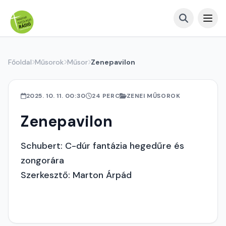
Főoldal
Műsorok
Műsor
Zenepavilon
2025. 10. 11. 00:30
24 PERC
ZENEI MŰSOROK
Zenepavilon
Schubert: C-dúr fantázia hegedűre és
zongorára
Szerkesztő: Marton Árpád