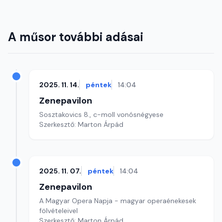
A műsor további adásai
2025. 11. 14.
péntek
14:04
Zenepavilon
Sosztakovics 8., c-moll vonósnégyese
Szerkesztő: Marton Árpád
2025. 11. 07.
péntek
14:04
Zenepavilon
A Magyar Opera Napja - magyar operaénekesek
fölvételeivel
Szerkesztő: Marton Árpád