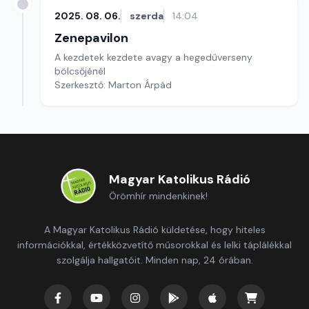
2025. 08. 06.
szerda
14:04
Zenepavilon
A kezdetek kezdete avagy a hegedűverseny
bölcsőjénél
Szerkesztő: Marton Árpád
Magyar Katolikus Rádió
Örömhír mindenkinek!
A Magyar Katolikus Rádió küldetése, hogy hiteles
információkkal, értékközvetítő műsorokkal és lelki táplálékkal
szolgálja hallgatóit. Minden nap, 24 órában.