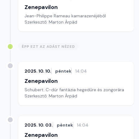
Zenepavilon
Jean-Philippe Rameau kamarazenéjéből
Szerkesztő: Marton Árpád
ÉPP EZT AZ ADÁST NÉZED
2025. 10. 10.
péntek
14:04
Zenepavilon
Schubert: C-dúr fantázia hegedűre és zongorára
Szerkesztő: Marton Árpád
2025. 10. 03.
péntek
14:04
Zenepavilon