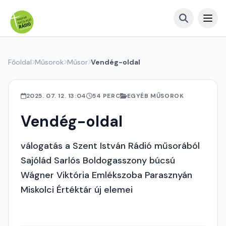
Főoldal
Műsorok
Műsor
Vendég-oldal
2025. 07. 12. 13:04
54 PERC
EGYÉB MŰSOROK
Vendég-oldal
válogatás a Szent István Rádió műsorából
Sajólád Sarlós Boldogasszony búcsú
Wágner Viktória Emlékszoba Parasznyán
Miskolci Értéktár új elemei