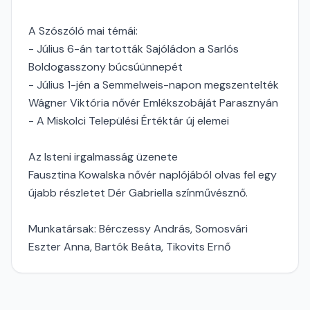
A Szószóló mai témái:
- Július 6-án tartották Sajóládon a Sarlós
Boldogasszony búcsúünnepét
- Július 1-jén a Semmelweis-napon megszentelték
Wágner Viktória nővér Emlékszobáját Parasznyán
- A Miskolci Települési Értéktár új elemei
Az Isteni irgalmasság üzenete
Fausztina Kowalska nővér naplójából olvas fel egy
újabb részletet Dér Gabriella színművésznő.
Munkatársak: Bérczessy András, Somosvári
Eszter Anna, Bartók Beáta, Tikovits Ernő