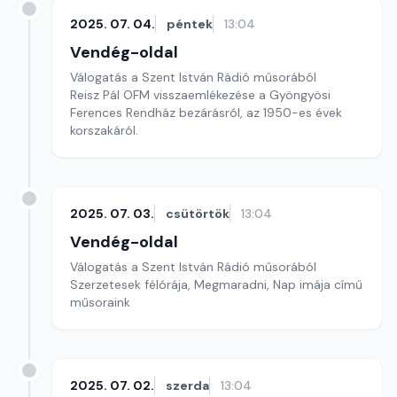
2025. 07. 04.
péntek
13:04
Vendég-oldal
Válogatás a Szent István Rádió műsorából
Reisz Pál OFM visszaemlékezése a Gyöngyösi
Ferences Rendház bezárásról, az 1950-es évek
korszakáról.
2025. 07. 03.
csütörtök
13:04
Vendég-oldal
Válogatás a Szent István Rádió műsorából
Szerzetesek félórája, Megmaradni, Nap imája című
műsoraink
2025. 07. 02.
szerda
13:04