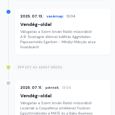
2025. 07. 13.
vasárnap
13:04
Vendég-oldal
Válogatás a Szent István Rádió műsorából
A III. Sivatagok ékkövei kiállítás Aggteleken
Papszentelés Egerben - Mihályi Mátyás atya
hivatásáról
ÉPP EZT AZ ADÁST NÉZED
2025. 07. 11.
péntek
13:04
Vendég-oldal
Válogatás a Szent István Rádió műsorából
Lezárták a Csepellényi emlékévet Füzéren
Együttműködés a MATE és a Baku Business