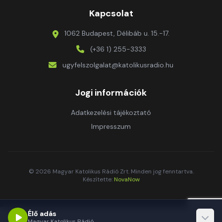
Kapcsolat
1062 Budapest, Délibáb u. 15.-17.
(+36 1) 255-3333
ugyfelszolgalat@katolikusradio.hu
Jogi információk
Adatkezelési tájékoztató
Impresszum
© 2026 Magyar Katolikus Rádió Zrt. Minden jog fenntartva.
Készítette:
NovaNow
Élő adás
Magyar Katolikus Rádió