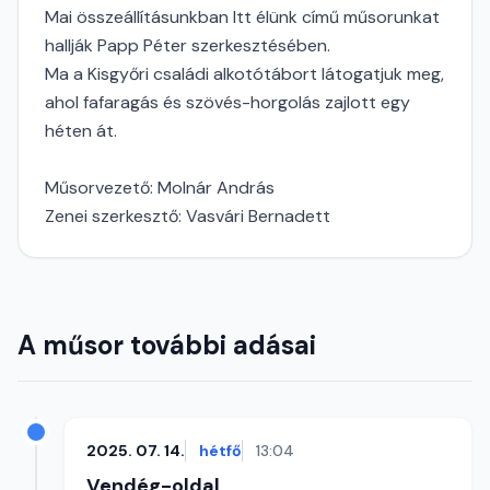
Mai összeállításunkban Itt élünk című műsorunkat
hallják Papp Péter szerkesztésében.
Ma a Kisgyőri családi alkotótábort látogatjuk meg,
ahol fafaragás és szövés-horgolás zajlott egy
héten át.
Műsorvezető: Molnár András
Zenei szerkesztő: Vasvári Bernadett
A műsor további adásai
2025. 07. 14.
hétfő
13:04
Vendég-oldal