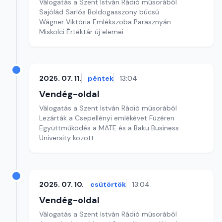
Válogatás a Szent István Rádió műsorából
Sajólád Sarlós Boldogasszony búcsú
Wágner Viktória Emlékszoba Parasznyán
Miskolci Értéktár új elemei
2025. 07. 11.
péntek
13:04
Vendég-oldal
Válogatás a Szent István Rádió műsorából
Lezárták a Csepellényi emlékévet Füzéren
Együttműködés a MATE és a Baku Business
University között
2025. 07. 10.
csütörtök
13:04
Vendég-oldal
Válogatás a Szent István Rádió műsorából