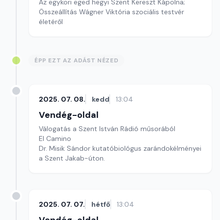
Az egykori eged hegyi Szent Kereszt Kápolna;
Összeállítás Wágner Viktória szociális testvér
életéről
ÉPP EZT AZ ADÁST NÉZED
2025. 07. 08.
kedd
13:04
Vendég-oldal
Válogatás a Szent István Rádió műsorából
El Camino
Dr. Misik Sándor kutatóbiológus zarándokélményei
a Szent Jakab-úton.
2025. 07. 07.
hétfő
13:04