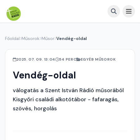
Főoldal
Műsorok
Műsor
Vendég-oldal
2025. 07. 09. 13:04
54 PERC
EGYÉB MŰSOROK
Vendég-oldal
válogatás a Szent István Rádió műsorából
Kisgyőri családi alkotótábor - fafaragás,
szövés, horgolás