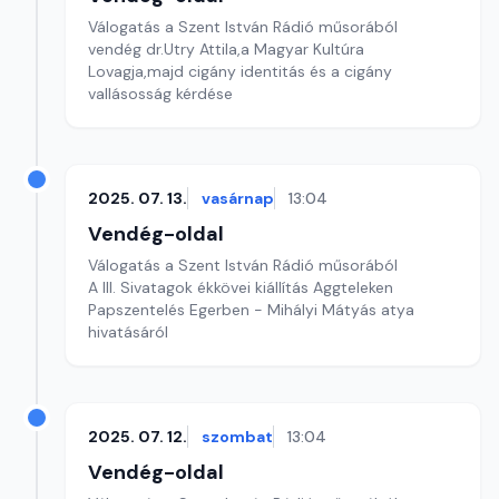
Válogatás a Szent István Rádió műsorából
vendég dr.Utry Attila,a Magyar Kultúra
Lovagja,majd cigány identitás és a cigány
vallásosság kérdése
2025. 07. 13.
vasárnap
13:04
Vendég-oldal
Válogatás a Szent István Rádió műsorából
A III. Sivatagok ékkövei kiállítás Aggteleken
Papszentelés Egerben - Mihályi Mátyás atya
hivatásáról
2025. 07. 12.
szombat
13:04
Vendég-oldal