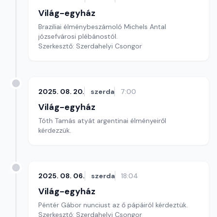
Világ-egyház
Braziliai élménybeszámoló Michels Antal
józsefvárosi plébánostól.
Szerkesztő: Szerdahelyi Csongor
2025. 08. 20.
szerda
7:00
Világ-egyház
Tóth Tamás atyát argentinai élményeiről
kérdezzük.
2025. 08. 06.
szerda
18:04
Világ-egyház
Péntér Gábor nunciust az ő pápáiról kérdeztük.
Szerkesztő: Szerdahelyi Csongor