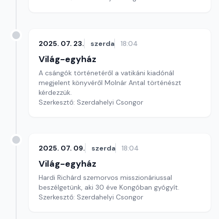
2025. 07. 23.
szerda
18:04
Világ-egyház
A csángók történetéről a vatikáni kiadónál
megjelent könyvéről Molnár Antal történészt
kérdezzük.
Szerkesztő: Szerdahelyi Csongor
2025. 07. 09.
szerda
18:04
Világ-egyház
Hardi Richárd szemorvos misszionáriussal
beszélgetünk, aki 30 éve Kongóban gyógyít.
Szerkesztő: Szerdahelyi Csongor