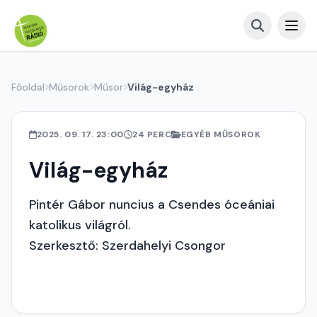
Főoldal
Műsorok
Műsor
Világ-egyház
2025. 09. 17. 23:00
24 PERC
EGYÉB MŰSOROK
Világ-egyház
Pintér Gábor nuncius a Csendes óceániai
katolikus világról.
Szerkesztő: Szerdahelyi Csongor