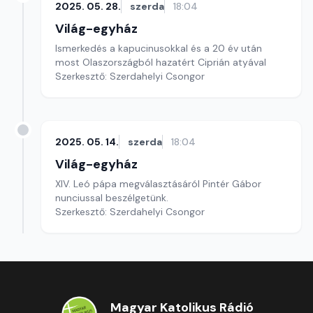
2025. 05. 28.
szerda
18:04
Világ-egyház
Ismerkedés a kapucinusokkal és a 20 év után
most Olaszországból hazatért Ciprián atyával
Szerkesztő: Szerdahelyi Csongor
2025. 05. 14.
szerda
18:04
Világ-egyház
XIV. Leó pápa megválasztásáról Pintér Gábor
nunciussal beszélgetünk.
Szerkesztő: Szerdahelyi Csongor
Magyar Katolikus Rádió