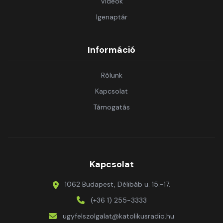
Videók
Igenaptár
Információ
Rólunk
Kapcsolat
Támogatás
Kapcsolat
1062 Budapest, Délibáb u. 15.-17.
(+36 1) 255-3333
ugyfelszolgalat@katolikusradio.hu