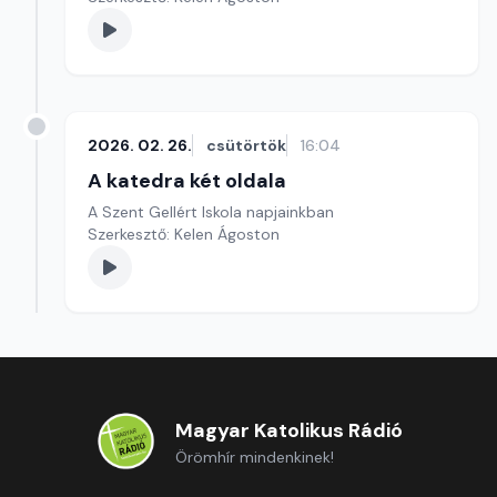
2026. 02. 26.
csütörtök
16:04
A katedra két oldala
A Szent Gellért Iskola napjainkban
Szerkesztő: Kelen Ágoston
Magyar Katolikus Rádió
Örömhír mindenkinek!