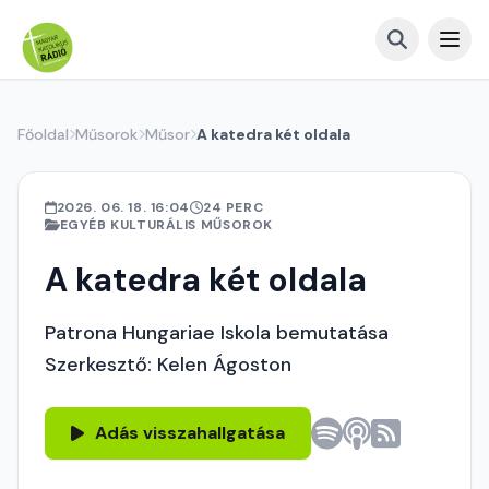
Főoldal
Műsorok
Műsor
A katedra két oldala
2026. 06. 18. 16:04
24 PERC
EGYÉB KULTURÁLIS MŰSOROK
A katedra két oldala
Patrona Hungariae Iskola bemutatása
Szerkesztő: Kelen Ágoston
Adás visszahallgatása