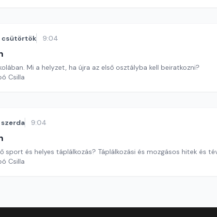
csütörtök
9:04
n
kolában. Mi a helyzet, ha újra az első osztályba kell beiratkozni?
ó Csilla
szerda
9:04
n
 sport és helyes táplálkozás? Táplálkozási és mozgásos hitek és tév
ó Csilla