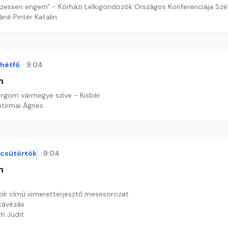
 vezessen engem" - Kórházi Lelkigondozók Országos Konferenciája Sz
áné Pintér Katalin
hétfő
9:04
n
gom vármegye szíve - Kisbér
ntirmai Ágnes
csütörtök
9:04
n
orok című ismeretterjesztő mesesorozat
kávézás
th Judit