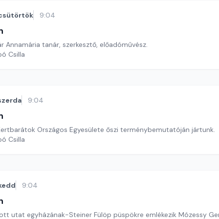
csütörtök
9:04
n
 Annamária tanár, szerkesztő, előadóművész.
ó Csilla
szerda
9:04
n
Kertbarátok Országos Egyesülete őszi terménybemutatóján jártunk.
ó Csilla
kedd
9:04
n
ott utat egyházának-Steiner Fülöp püspökre emlékezik Mózessy Ge