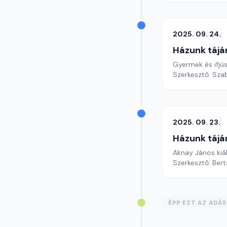
2025. 09. 24.
Házunk tájá
Gyermek és ifjú
Szerkesztő: Szab
2025. 09. 23.
Házunk tájá
Aknay János kiá
Szerkesztő: Bert
ÉPP EZT AZ ADÁ