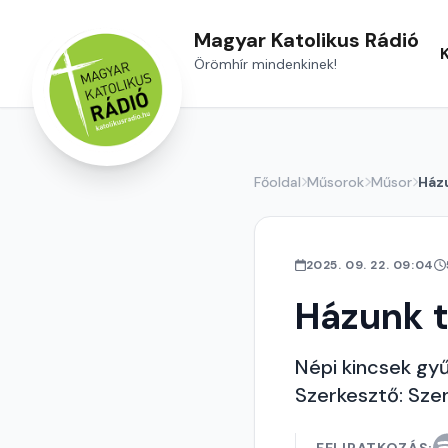
Magyar Katolikus Rádió
Örömhír mindenkinek!
Főoldal
Műsorok
Műsor
Ház
2025. 09. 22. 09:04
Házunk t
Népi kincsek gy
Szerkesztő: Sze