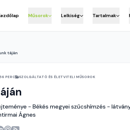
Kezdőlap
Műsorok
Lelkiség
Tartalmak
unk táján
56 PERC
SZOLGÁLTATÓ ÉS ÉLETVITELI MŰSOROK
áján
űjteménye - Békés megyei szűcshímzés - látván
ntirmai Ágnes