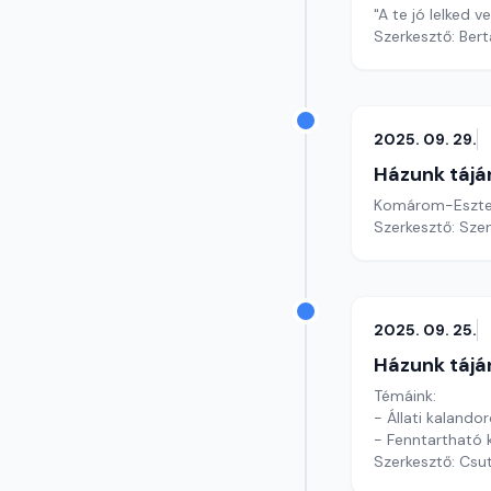
"A te jó lelked
Szerkesztő: Bert
2025. 09. 29.
Házunk tájá
Komárom-Eszter
Szerkesztő: Sze
2025. 09. 25.
Házunk tájá
Témáink:
- Állati kaland
- Fenntartható 
Szerkesztő: Csu