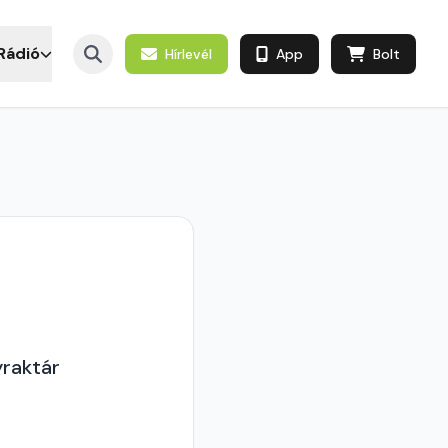
Rádió
Hírlevél
App
Bolt
yraktár