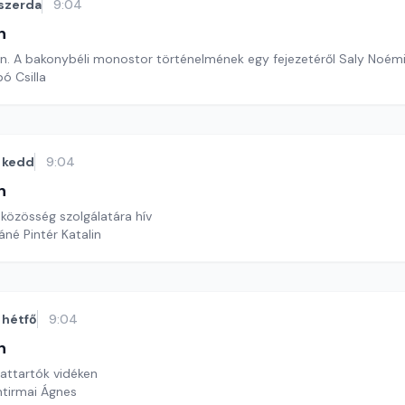
szerda
9:04
n
. A bakonybéli monostor történelmének egy fejezetéről Saly Noémi
ó Csilla
kedd
9:04
n
 közösség szolgálatára hív
áné Pintér Katalin
hétfő
9:04
n
lattartók vidéken
ntirmai Ágnes