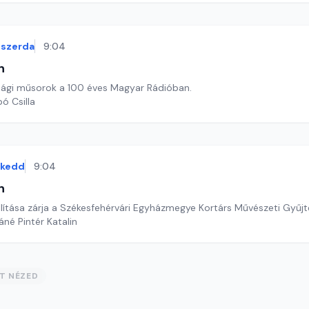
szerda
9:04
n
sági műsorok a 100 éves Magyar Rádióban.
ó Csilla
kedd
9:04
n
llítása zárja a Székesfehérvári Egyházmegye Kortárs Művészeti Gyű
áné Pintér Katalin
ST NÉZED