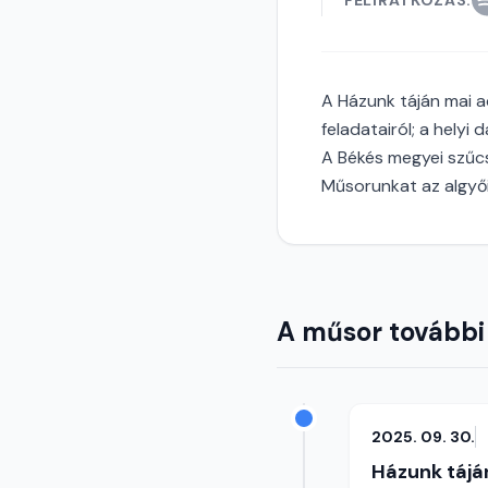
FELIRATKOZÁS:
A Házunk táján mai a
feladatairól; a helyi
A Békés megyei szűcs
Műsorunkat az algyői
A műsor további
2025. 09. 30.
Házunk tájá