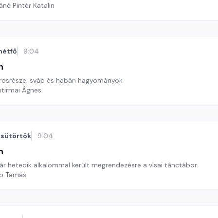
áné Pintér Katalin
hétfő
9:04
n
árosrésze: sváb és habán hagyományok
ntirmai Ágnes
sütörtök
9:04
n
már hetedik alkalommal került megrendezésre a visai tánctábor.
öp Tamás