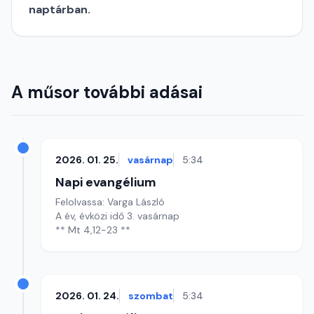
naptárban.
A műsor további adásai
2026. 01. 25.
vasárnap
5:34
Napi evangélium
Felolvassa: Varga László
A év, évközi idő 3. vasárnap
** Mt 4,12-23 **
2026. 01. 24.
szombat
5:34