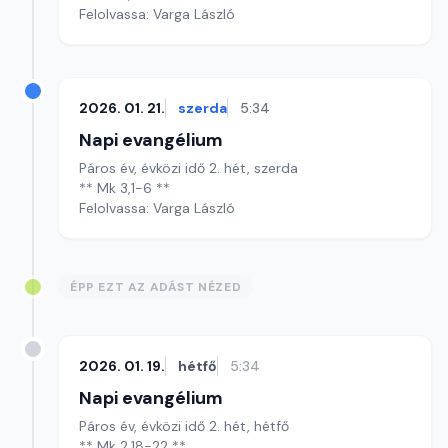
Felolvassa: Varga László
2026. 01. 21.
szerda
5:34
Napi evangélium
Páros év, évközi idő 2. hét, szerda
** Mk 3,1-6 **
Felolvassa: Varga László
ÉPP EZT AZ ADÁST NÉZED
2026. 01. 19.
hétfő
5:34
Napi evangélium
Páros év, évközi idő 2. hét, hétfő
** Mk 2,18-22 **