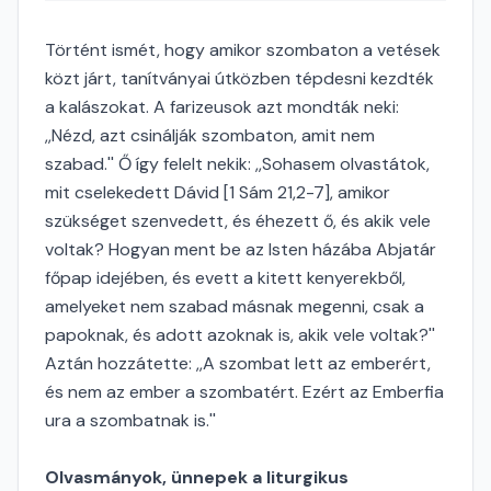
Történt ismét, hogy amikor szombaton a vetések
közt járt, tanítványai útközben tépdesni kezdték
a kalászokat. A farizeusok azt mondták neki:
,,Nézd, azt csinálják szombaton, amit nem
szabad.'' Ő így felelt nekik: ,,Sohasem olvastátok,
mit cselekedett Dávid [1 Sám 21,2-7], amikor
szükséget szenvedett, és éhezett ő, és akik vele
voltak? Hogyan ment be az Isten házába Abjatár
főpap idejében, és evett a kitett kenyerekből,
amelyeket nem szabad másnak megenni, csak a
papoknak, és adott azoknak is, akik vele voltak?''
Aztán hozzátette: ,,A szombat lett az emberért,
és nem az ember a szombatért. Ezért az Emberfia
ura a szombatnak is.''
Olvasmányok, ünnepek a liturgikus