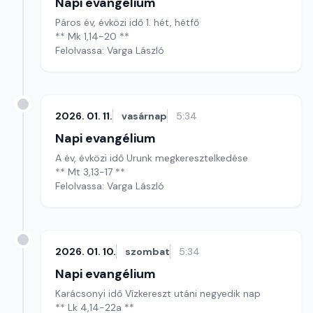
Napi evangélium
Páros év, évközi idő 1. hét, hétfő
** Mk 1,14-20 **
Felolvassa: Varga László
2026. 01. 11.
vasárnap
5:34
Napi evangélium
A év, évközi idő Urunk megkeresztelkedése
** Mt 3,13-17 **
Felolvassa: Varga László
2026. 01. 10.
szombat
5:34
Napi evangélium
Karácsonyi idő Vízkereszt utáni negyedik nap
** Lk 4,14-22a **