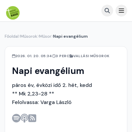
Főoldal
Műsorok
Műsor
Napi evangélium
2026. 01. 20. 05:34
3 PERC
VALLÁSI MŰSOROK
Napi evangélium
páros év, évközi idő 2. hét, kedd
** Mk 2,23-28 **
Felolvassa: Varga László