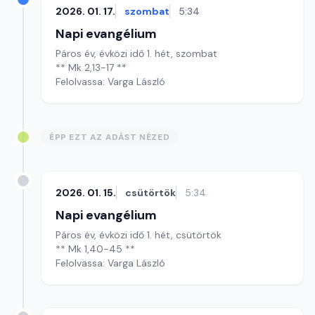
2026. 01. 17.
szombat
5:34
Napi evangélium
Páros év, évközi idő 1. hét, szombat
** Mk 2,13-17 **
Felolvassa: Varga László
ÉPP EZT AZ ADÁST NÉZED
2026. 01. 15.
csütörtök
5:34
Napi evangélium
Páros év, évközi idő 1. hét, csütörtök
** Mk 1,40-45 **
Felolvassa: Varga László