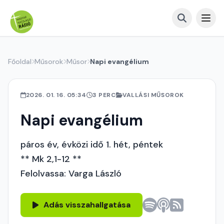
Főoldal
Műsorok
Műsor
Napi evangélium
2026. 01. 16. 05:34
3 PERC
VALLÁSI MŰSOROK
Napi evangélium
páros év, évközi idő 1. hét, péntek
** Mk 2,1-12 **
Felolvassa: Varga László
Adás visszahallgatása