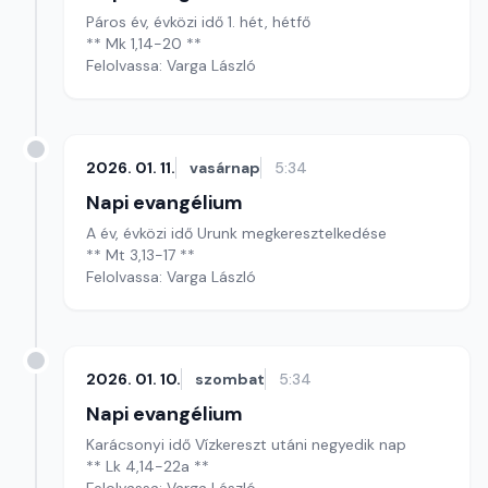
Páros év, évközi idő 1. hét, hétfő
** Mk 1,14-20 **
Felolvassa: Varga László
2026. 01. 11.
vasárnap
5:34
Napi evangélium
A év, évközi idő Urunk megkeresztelkedése
** Mt 3,13-17 **
Felolvassa: Varga László
2026. 01. 10.
szombat
5:34
Napi evangélium
Karácsonyi idő Vízkereszt utáni negyedik nap
** Lk 4,14-22a **