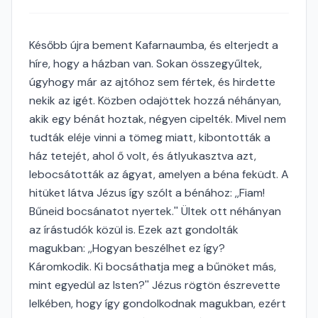
Később újra bement Kafarnaumba, és elterjedt a
híre, hogy a házban van. Sokan összegyűltek,
úgyhogy már az ajtóhoz sem fértek, és hirdette
nekik az igét. Közben odajöttek hozzá néhányan,
akik egy bénát hoztak, négyen cipelték. Mivel nem
tudták eléje vinni a tömeg miatt, kibontották a
ház tetejét, ahol ő volt, és átlyukasztva azt,
lebocsátották az ágyat, amelyen a béna feküdt. A
hitüket látva Jézus így szólt a bénához: ,,Fiam!
Bűneid bocsánatot nyertek.'' Ültek ott néhányan
az írástudók közül is. Ezek azt gondolták
magukban: ,,Hogyan beszélhet ez így?
Káromkodik. Ki bocsáthatja meg a bűnöket más,
mint egyedül az Isten?'' Jézus rögtön észrevette
lelkében, hogy így gondolkodnak magukban, ezért