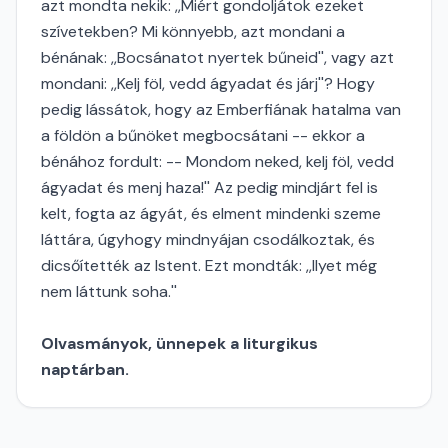
azt mondta nekik: ,,Miért gondoljátok ezeket
szívetekben? Mi könnyebb, azt mondani a
bénának: ,,Bocsánatot nyertek bűneid'', vagy azt
mondani: ,,Kelj föl, vedd ágyadat és járj''? Hogy
pedig lássátok, hogy az Emberfiának hatalma van
a földön a bűnöket megbocsátani -- ekkor a
bénához fordult: -- Mondom neked, kelj föl, vedd
ágyadat és menj haza!'' Az pedig mindjárt fel is
kelt, fogta az ágyát, és elment mindenki szeme
láttára, úgyhogy mindnyájan csodálkoztak, és
dicsőítették az Istent. Ezt mondták: ,,Ilyet még
nem láttunk soha.''
Olvasmányok, ünnepek a liturgikus
naptárban.