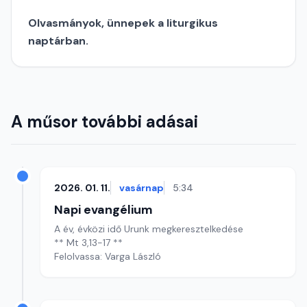
Olvasmányok, ünnepek a liturgikus
naptárban.
A műsor további adásai
2026. 01. 11.
vasárnap
5:34
Napi evangélium
A év, évközi idő Urunk megkeresztelkedése
** Mt 3,13-17 **
Felolvassa: Varga László