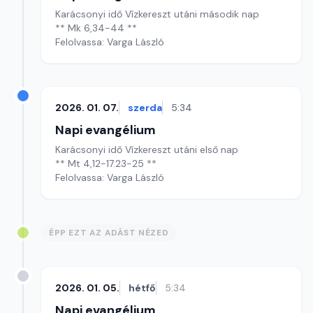
Karácsonyi idő Vízkereszt utáni második nap
** Mk 6,34-44 **
Felolvassa: Varga László
2026. 01. 07.
szerda
5:34
Napi evangélium
Karácsonyi idő Vízkereszt utáni első nap
** Mt 4,12-17.23-25 **
Felolvassa: Varga László
ÉPP EZT AZ ADÁST NÉZED
2026. 01. 05.
hétfő
5:34
Napi evangélium