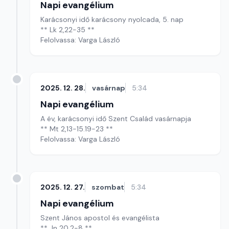
Napi evangélium
Karácsonyi idő karácsony nyolcada, 5. nap
** Lk 2,22-35 **
Felolvassa: Varga László
2025. 12. 28.
vasárnap
5:34
Napi evangélium
A év, karácsonyi idő Szent Család vasárnapja
** Mt 2,13-15.19-23 **
Felolvassa: Varga László
2025. 12. 27.
szombat
5:34
Napi evangélium
Szent János apostol és evangélista
** Jn 20,2-8 **