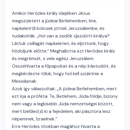
Amikor Heródes király idejében Jézus
megszületett a júdeai Betlehemben, íme,
napkeletről bölcsek jöttek Jeruzsálembe, és
tudakolták: „Hol van a zsidók újszülött királya?
Láttuk csillagát napkeleten, és eljöttünk, hogy
hódoljunk előtte.” Meghallotta ezt Heródes király
és megrémült, s vele egész Jeruzsálem.
Összehívatta a főpapokat és a nép írástudóit, és
megkérdezte tőlük, hogy hol kell születnie a
Messiásnak.
Azok így válaszoltak: „A júdeai Betlehemben, mert
ezt írja a próféta: Te, Betlehem, Júda földje, bizony
nem vagy a legkisebb Júda nemzetségei között,
mert belőled jő ki a fejedelem, aki pásztora lesz
népemnek, Izraelnek.”
Erre Heródes titokban magához hívatta a