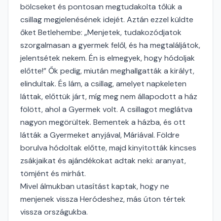
bölcseket és pontosan megtudakolta tőlük a
csillag megjelenésének idejét. Aztán ezzel küldte
őket Betlehembe: „Menjetek, tudakozódjatok
szorgalmasan a gyermek felől, és ha megtaláljátok,
jelentsétek nekem. Én is elmegyek, hogy hódoljak
előtte!” Ők pedig, miután meghallgatták a királyt,
elindultak. És lám, a csillag, amelyet napkeleten
láttak, előttük járt, míg meg nem állapodott a ház
fölött, ahol a Gyermek volt. A csillagot meglátva
nagyon megörültek. Bementek a házba, és ott
látták a Gyermeket anyjával, Máriával. Földre
borulva hódoltak előtte, majd kinyitották kincses
zsákjaikat és ajándékokat adtak neki: aranyat,
tömjént és mirhát.
Mivel álmukban utasítást kaptak, hogy ne
menjenek vissza Heródeshez, más úton tértek
vissza országukba.