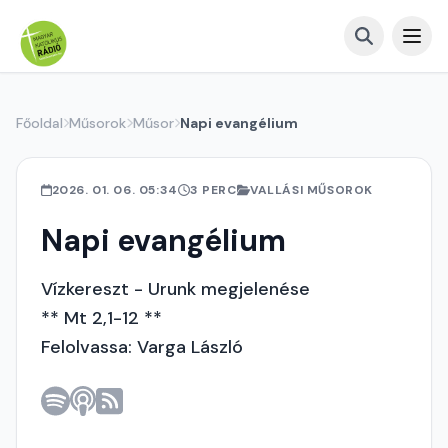
Főoldal
Műsorok
Műsor
Napi evangélium
2026. 01. 06. 05:34
3 PERC
VALLÁSI MŰSOROK
Napi evangélium
Vízkereszt - Urunk megjelenése
** Mt 2,1-12 **
Felolvassa: Varga László