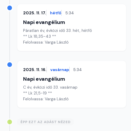
2025. 11. 17.
hétfő
5:34
Napi evangélium
Páratlan év, évközi idő 33. hét, hétfő
** Lk 18,35-43 **
Felolvassa: Varga László
2025. 11. 16.
vasárnap
5:34
Napi evangélium
C év, évközi idő 33. vasárnap
** Lk 21,5-19 **
Felolvassa: Varga László
ÉPP EZT AZ ADÁST NÉZED