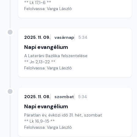
** Lk 17,1-6 **
Felolvassa: Varga László
2025. 11. 09.
vasárnap
5:34
Napi evangélium
A Lateráni Bazilika felszentelése
** Jn 2,13-22 **
Felolvassa: Varga László
2025. 11. 08.
szombat
5:34
Napi evangélium
Páratlan év, évközi idő 31. hét, szombat
** Lk 16,9-15 **
Felolvassa: Varga László