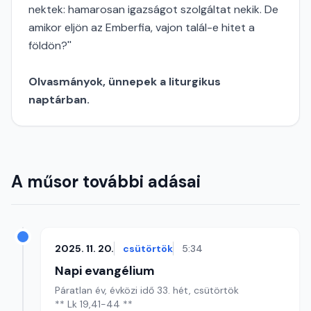
nektek: hamarosan igazságot szolgáltat nekik. De
amikor eljön az Emberfia, vajon talál-e hitet a
földön?''
Olvasmányok, ünnepek a liturgikus
naptárban.
A műsor további adásai
2025. 11. 20.
csütörtök
5:34
Napi evangélium
Páratlan év, évközi idő 33. hét, csütörtök
** Lk 19,41-44 **