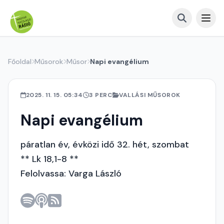
Főoldal
Műsorok
Műsor
Napi evangélium
2025. 11. 15. 05:34
3 PERC
VALLÁSI MŰSOROK
Napi evangélium
páratlan év, évközi idő 32. hét, szombat
** Lk 18,1-8 **
Felolvassa: Varga László