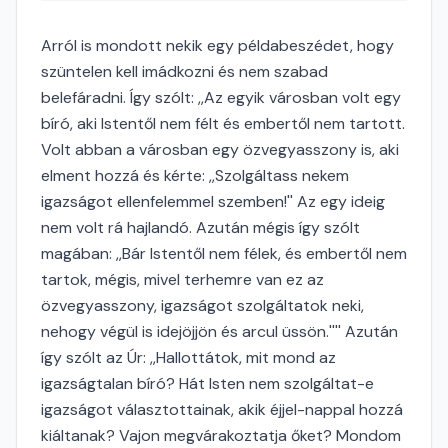
Arról is mondott nekik egy példabeszédet, hogy
szüntelen kell imádkozni és nem szabad
belefáradni. Így szólt: ,,Az egyik városban volt egy
bíró, aki Istentől nem félt és embertől nem tartott.
Volt abban a városban egy özvegyasszony is, aki
elment hozzá és kérte: ,,Szolgáltass nekem
igazságot ellenfelemmel szemben!'' Az egy ideig
nem volt rá hajlandó. Azután mégis így szólt
magában: ,,Bár Istentől nem félek, és embertől nem
tartok, mégis, mivel terhemre van ez az
özvegyasszony, igazságot szolgáltatok neki,
nehogy végül is idejöjjön és arcul üssön.'''' Azután
így szólt az Úr: ,,Hallottátok, mit mond az
igazságtalan bíró? Hát Isten nem szolgáltat-e
igazságot választottainak, akik éjjel-nappal hozzá
kiáltanak? Vajon megvárakoztatja őket? Mondom