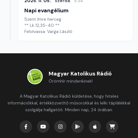
2025. 11. 05.
szerda
5:34
Napi evangélium
Szent Imre herceg
** Lk 12,35-40 **
Felolvassa: Varga László
Magyar Katolikus Rádió
Örömhír mindenkinek!
A Magyar Katolikus Rádió küldetése, hogy hiteles
információkkal, értékközvetítő műsorokkal és lelki táplálékkal
szolgálja hallgatóit. Minden nap, 24 órában.