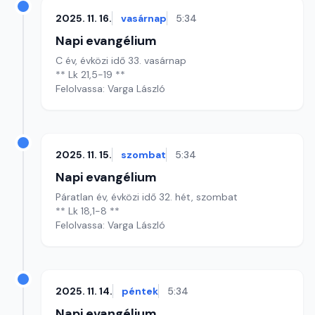
2025. 11. 16.
vasárnap
5:34
Napi evangélium
C év, évközi idő 33. vasárnap
** Lk 21,5-19 **
Felolvassa: Varga László
2025. 11. 15.
szombat
5:34
Napi evangélium
Páratlan év, évközi idő 32. hét, szombat
** Lk 18,1-8 **
Felolvassa: Varga László
2025. 11. 14.
péntek
5:34
Napi evangélium