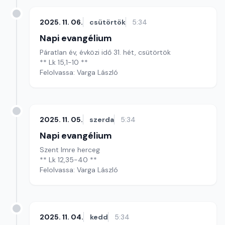
2025. 11. 06.
csütörtök
5:34
Napi evangélium
Páratlan év, évközi idő 31. hét, csütörtök
** Lk 15,1-10 **
Felolvassa: Varga László
2025. 11. 05.
szerda
5:34
Napi evangélium
Szent Imre herceg
** Lk 12,35-40 **
Felolvassa: Varga László
2025. 11. 04.
kedd
5:34