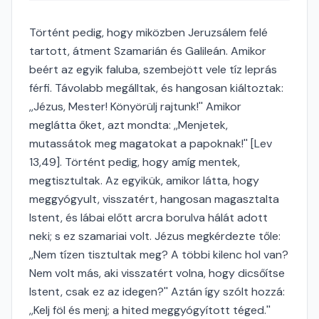
Történt pedig, hogy miközben Jeruzsálem felé
tartott, átment Szamarián és Galileán. Amikor
beért az egyik faluba, szembejött vele tíz leprás
férfi. Távolabb megálltak, és hangosan kiáltoztak:
,,Jézus, Mester! Könyörülj rajtunk!'' Amikor
meglátta őket, azt mondta: ,,Menjetek,
mutassátok meg magatokat a papoknak!'' [Lev
13,49]. Történt pedig, hogy amíg mentek,
megtisztultak. Az egyikük, amikor látta, hogy
meggyógyult, visszatért, hangosan magasztalta
Istent, és lábai előtt arcra borulva hálát adott
neki; s ez szamariai volt. Jézus megkérdezte tőle:
,,Nem tízen tisztultak meg? A többi kilenc hol van?
Nem volt más, aki visszatért volna, hogy dicsőítse
Istent, csak ez az idegen?'' Aztán így szólt hozzá:
,,Kelj föl és menj; a hited meggyógyított téged.''