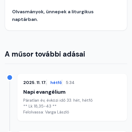
Olvasmányok, ünnepek a liturgikus
naptárban.
A műsor további adásai
2025. 11. 17.
hétfő
5:34
Napi evangélium
Páratlan év, évközi idő 33. hét, hétfő
** Lk 18,35-43 **
Felolvassa: Varga László