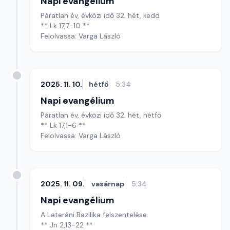
Napi evangélium
Páratlan év, évközi idő 32. hét, kedd
** Lk 17,7-10 **
Felolvassa: Varga László
2025. 11. 10.
hétfő
5:34
Napi evangélium
Páratlan év, évközi idő 32. hét, hétfő
** Lk 17,1-6 **
Felolvassa: Varga László
2025. 11. 09.
vasárnap
5:34
Napi evangélium
A Lateráni Bazilika felszentelése
** Jn 2,13-22 **