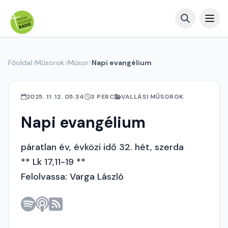
Főoldal
Műsorok
Műsor
Napi evangélium
2025. 11. 12. 05:34
3 PERC
VALLÁSI MŰSOROK
Napi evangélium
páratlan év, évközi idő 32. hét, szerda
** Lk 17,11-19 **
Felolvassa: Varga László