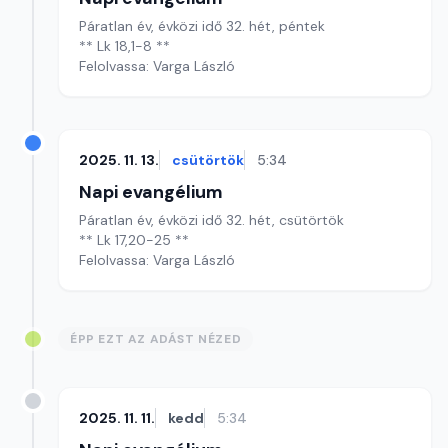
Páratlan év, évközi idő 32. hét, péntek
** Lk 18,1-8 **
Felolvassa: Varga László
2025. 11. 13.
csütörtök
5:34
Napi evangélium
Páratlan év, évközi idő 32. hét, csütörtök
** Lk 17,20-25 **
Felolvassa: Varga László
ÉPP EZT AZ ADÁST NÉZED
2025. 11. 11.
kedd
5:34