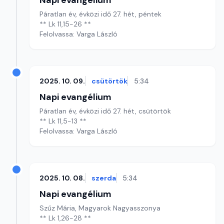
Napi evangélium
Páratlan év, évközi idő 27. hét, péntek
** Lk 11,15-26 **
Felolvassa: Varga László
2025. 10. 09.
csütörtök
5:34
Napi evangélium
Páratlan év, évközi idő 27. hét, csütörtök
** Lk 11,5-13 **
Felolvassa: Varga László
2025. 10. 08.
szerda
5:34
Napi evangélium
Szűz Mária, Magyarok Nagyasszonya
** Lk 1,26-28 **