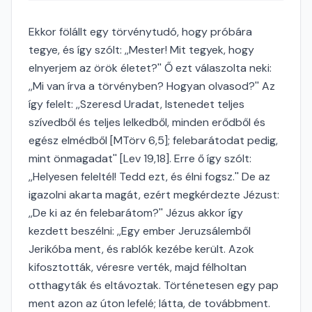
Ekkor fölállt egy törvénytudó, hogy próbára
tegye, és így szólt: ,,Mester! Mit tegyek, hogy
elnyerjem az örök életet?'' Ő ezt válaszolta neki:
,,Mi van írva a törvényben? Hogyan olvasod?'' Az
így felelt: ,,Szeresd Uradat, Istenedet teljes
szívedből és teljes lelkedből, minden erődből és
egész elmédből [MTörv 6,5]; felebarátodat pedig,
mint önmagadat'' [Lev 19,18]. Erre ő így szólt:
,,Helyesen feleltél! Tedd ezt, és élni fogsz.'' De az
igazolni akarta magát, ezért megkérdezte Jézust:
,,De ki az én felebarátom?'' Jézus akkor így
kezdett beszélni: ,,Egy ember Jeruzsálemből
Jerikóba ment, és rablók kezébe került. Azok
kifosztották, véresre verték, majd félholtan
otthagyták és eltávoztak. Történetesen egy pap
ment azon az úton lefelé; látta, de továbbment.