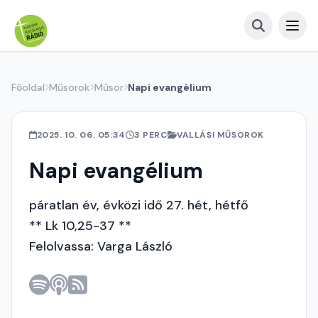
Főoldal
Műsorok
Műsor
Napi evangélium
2025. 10. 06. 05:34
3 PERC
VALLÁSI MŰSOROK
Napi evangélium
páratlan év, évközi idő 27. hét, hétfő
** Lk 10,25-37 **
Felolvassa: Varga László