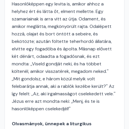
Hasonlóképpen egy levita is, amikor ahhoz a
helyhez ért és látta őt, elment mellette. Egy
szamariainak is arra vitt az útja. Odament, és
amikor meglátta, megkönyörült rajta. Odalépett
hozzá, olajat és bort öntött a sebeire, és
bekötözte; azután föltette teherhordó állatára,
elvitte egy fogadóba és ápolta. Másnap elővett
két dénárt, odaadta a fogadósnak, és ezt
mondta: ,,Viseld gondját neki, és ha többet
költenél, amikor visszatérek, megadom neked.''
,,Mit gondolsz, e három közül melyik volt
felebarátja annak, aki a rablók kezébe került?'' Az
így felelt: ,,Az, aki irgalmasságot cselekedett vele.''
Jézus erre azt mondta neki: ,,Menj, és te is
hasonlóképpen cselekedjél!''
Olvasmányok, ünnepek a liturgikus