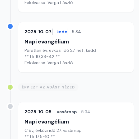
Felolvassa: Varga László
2025. 10. 07.
kedd
5:34
Napi evangélium
Páratlan év, évközi idő 27. hét, kedd
** Lk 10,38-42 **
Felolvassa: Varga László
ÉPP EZT AZ ADÁST NÉZED
2025. 10. 05.
vasárnap
5:34
Napi evangélium
C év, évközi idő 27. vasárnap
** Lk 17,5-10 **