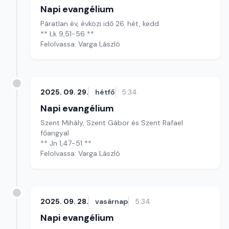
Napi evangélium
Páratlan év, évközi idő 26. hét, kedd
** Lk 9,51-56 **
Felolvassa: Varga László
2025. 09. 29.
hétfő
5:34
Napi evangélium
Szent Mihály, Szent Gábor és Szent Rafael
főangyal
** Jn 1,47-51 **
Felolvassa: Varga László
2025. 09. 28.
vasárnap
5:34
Napi evangélium