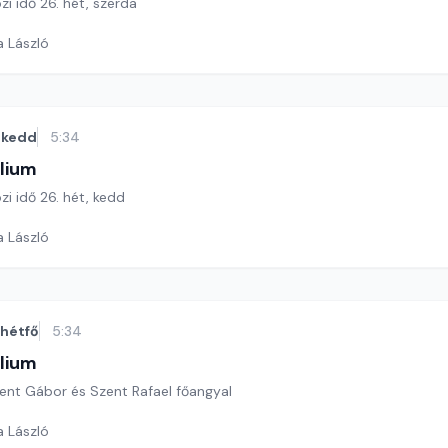
zi idő 26. hét, szerda
a László
kedd
5:34
lium
zi idő 26. hét, kedd
a László
hétfő
5:34
lium
zent Gábor és Szent Rafael főangyal
a László