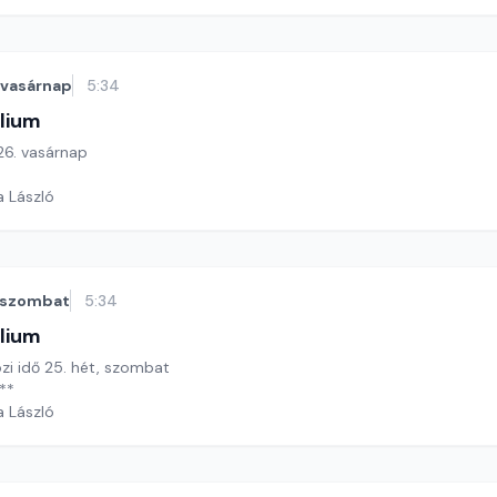
vasárnap
5:34
lium
 26. vasárnap
a László
szombat
5:34
lium
özi idő 25. hét, szombat
**
a László