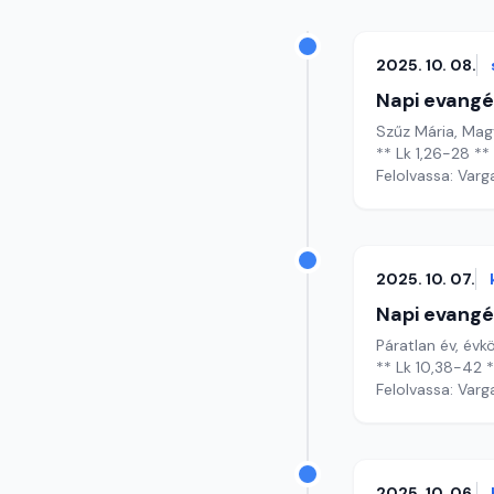
2025. 10. 08.
Napi evangé
Szűz Mária, Ma
** Lk 1,26-28 **
Felolvassa: Varg
2025. 10. 07.
Napi evangé
Páratlan év, évkö
** Lk 10,38-42 
Felolvassa: Varg
2025. 10. 06.