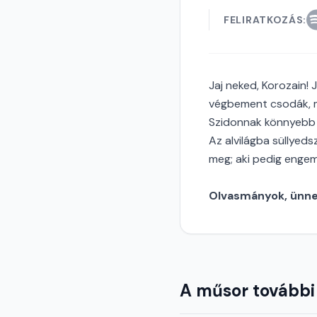
FELIRATKOZÁS:
Jaj neked, Korozain!
végbement csodák, m
Szidonnak könnyebb l
Az alvilágba süllyedsz
meg; aki pedig engem
Olvasmányok, ünnep
A műsor további