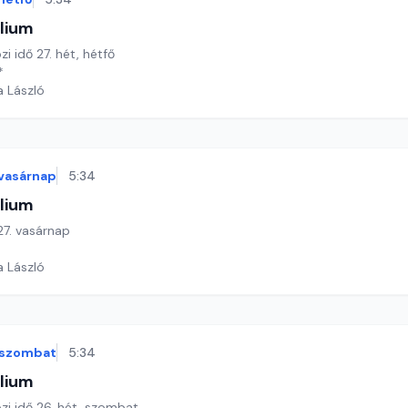
lium
zi idő 27. hét, hétfő
*
a László
vasárnap
5:34
lium
 27. vasárnap
a László
szombat
5:34
lium
özi idő 26. hét, szombat