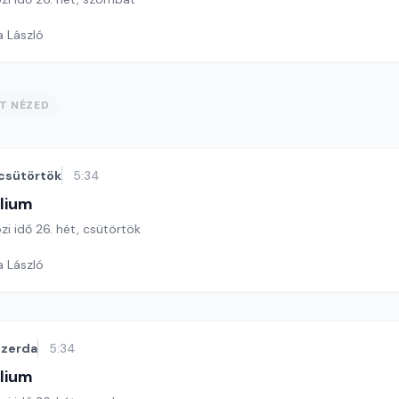
*
a László
ST NÉZED
csütörtök
5:34
lium
özi idő 26. hét, csütörtök
a László
szerda
5:34
lium