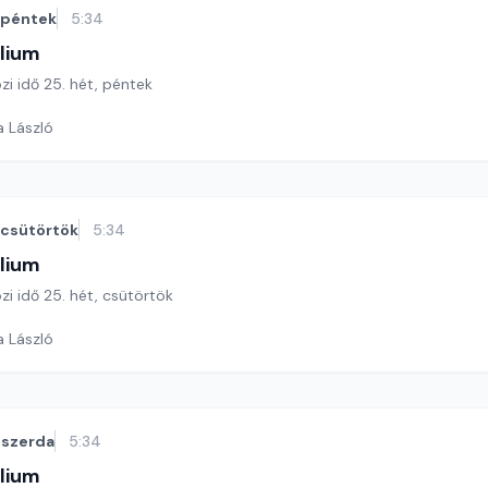
péntek
5:34
lium
özi idő 25. hét, péntek
a László
csütörtök
5:34
lium
özi idő 25. hét, csütörtök
a László
szerda
5:34
lium