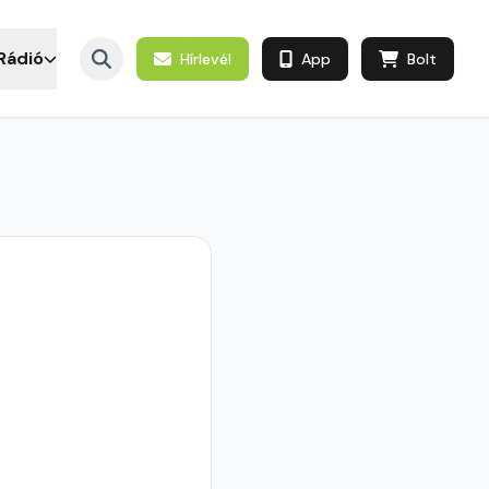
Rádió
Hírlevél
App
Bolt