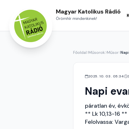
Magyar Katolikus Rádió
Örömhír mindenkinek!
Főoldal
Műsorok
Műsor
Nap
2025. 10. 03. 05:34
Napi ev
páratlan év, évkö
** Lk 10,13-16 **
Felolvassa: Varg