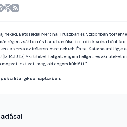
 Jaj neked, Betszaida! Mert ha Tíruszban és Szidonban történt
ár régen zsákban és hamuban ülve tartottak volna bűnbánat
esz a sorsa az ítéleten, mint nektek. És te, Kafarnaum! Ugye 
! [Iz 14,13.15] Aki titeket hallgat, engem hallgat, és aki titeke
 megvet, azt veti meg, aki engem küldött.''
ek a liturgikus naptárban.
 adásai