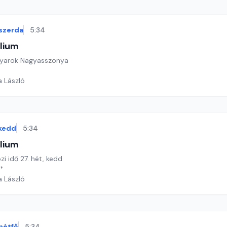
szerda
5:34
lium
gyarok Nagyasszonya
a László
kedd
5:34
lium
zi idő 27. hét, kedd
**
a László
hétfő
5:34