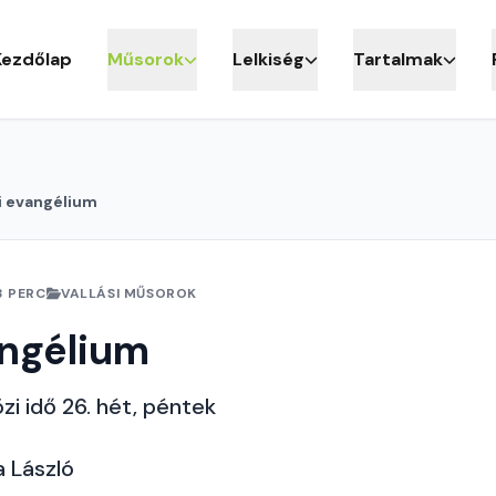
Kezdőlap
Műsorok
Lelkiség
Tartalmak
i evangélium
3 PERC
VALLÁSI MŰSOROK
angélium
zi idő 26. hét, péntek
a László