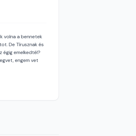
ek volna a bennetek
ot. De Tírusznak és
az égig emelkedtél?
t megvet, engem vet