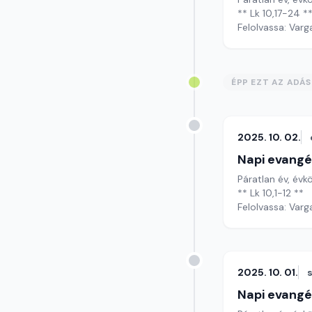
** Lk 10,17-24 *
Felolvassa: Varg
ÉPP EZT AZ ADÁ
2025. 10. 02.
Napi evangé
Páratlan év, évk
** Lk 10,1-12 **
Felolvassa: Varg
2025. 10. 01.
Napi evangé