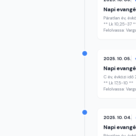
Napi evangé
Páratlan év, évkö
** Lk 10,25-37 *
Felolvassa: Varg
2025. 10. 05.
Napi evangé
C év, évközi idő
** Lk 17,5-10 **
Felolvassa: Varg
2025. 10. 04.
Napi evangé
Páratlan év, évk