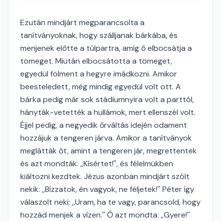
Ezután mindjárt megparancsolta a
tanítványoknak, hogy szálljanak bárkába, és
menjenek előtte a túlpartra, amíg ő elbocsátja a
tömeget. Miután elbocsátotta a tömeget,
egyedül fölment a hegyre imádkozni. Amikor
beesteledett, még mindig egyedül volt ott. A
bárka pedig már sok stádiumnyira volt a parttól,
hányták-vetették a hullámok, mert ellenszél volt.
Éjjel pedig, a negyedik őrváltás idején odament
hozzájuk a tengeren járva. Amikor a tanítványok
meglátták őt, amint a tengeren jár, megrettentek
és azt mondták: ,,Kísértet!'', és félelmükben
kiáltozni kezdtek. Jézus azonban mindjárt szólt
nekik: ,,Bízzatok, én vagyok, ne féljetek!'' Péter így
válaszolt neki: ,,Uram, ha te vagy, parancsold, hogy
hozzád menjek a vízen.'' Ő azt mondta: ,,Gyere!''