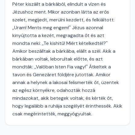
Péter kiszállt a bárkából, elindult a vízen és
Jézushoz ment. Mikor azonban látta az erős
szelet, megijedt, merülni kezdett, és felkiáltott:
,,Uram! Ments meg engem!'' Jézus azonnal
kinyújtotta a kezét, megragadta őt és azt
mondta neki: ,,Te kishitű! Miért kételkedtél?''
Amikor beszálltak a bárkába, elállt a szél. Akik a
bárkában voltak, leborultak előtte, és azt
mondták: ,,Valóban Isten Fia vagy!'' Átkeltek a
tavon és Genezáret földjére jutottak. Amikor
annak a helynek a lakosai felismerték őt, üzentek
az egész környékre, odahozták hozzá
mindazokat, akik betegek voltak, és kérték őt,
hogy legalább a ruhája szegélyét érinthessék. Akik
csak megérintették, meggyógyultak.