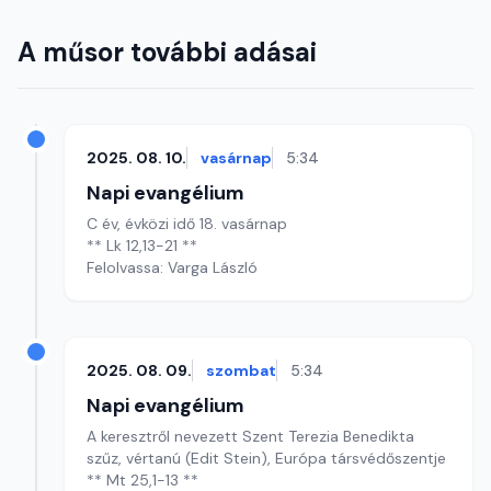
A műsor további adásai
2025. 08. 10.
vasárnap
5:34
Napi evangélium
C év, évközi idő 18. vasárnap
** Lk 12,13-21 **
Felolvassa: Varga László
2025. 08. 09.
szombat
5:34
Napi evangélium
A keresztről nevezett Szent Terezia Benedikta
szűz, vértanú (Edit Stein), Európa társvédőszentje
** Mt 25,1-13 **