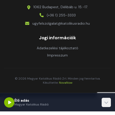
1062 Budapest, Délibáb u. 15.-17.
(+36 1) 255-3333
ugyfelszolgalat@katolikusradio.hu
Jogi információk
Adatkezelési tájékoztató
Impresszum
© 2026 Magyar Katolikus Rádió Zrt. Minden jog fenntartva.
Készítette:
NovaNow
Élő adás
Magyar Katolikus Rádió