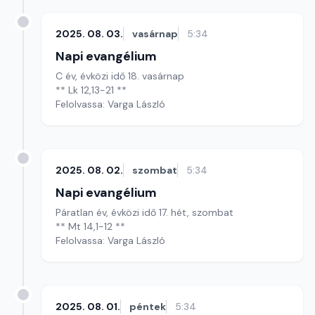
2025. 08. 03.
vasárnap
5:34
Napi evangélium
C év, évközi idő 18. vasárnap
** Lk 12,13-21 **
Felolvassa: Varga László
2025. 08. 02.
szombat
5:34
Napi evangélium
Páratlan év, évközi idő 17. hét, szombat
** Mt 14,1-12 **
Felolvassa: Varga László
2025. 08. 01.
péntek
5:34