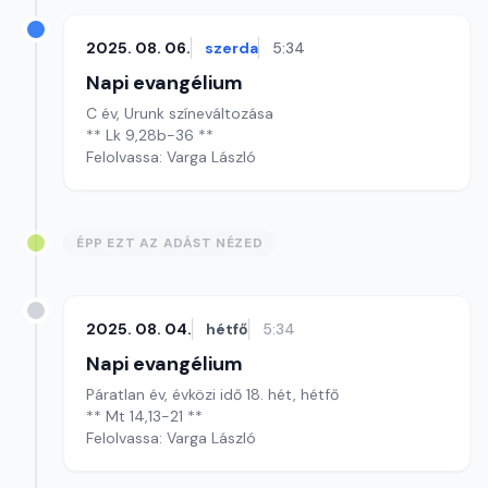
2025. 08. 06.
szerda
5:34
Napi evangélium
C év, Urunk színeváltozása
** Lk 9,28b-36 **
Felolvassa: Varga László
ÉPP EZT AZ ADÁST NÉZED
2025. 08. 04.
hétfő
5:34
Napi evangélium
Páratlan év, évközi idő 18. hét, hétfő
** Mt 14,13-21 **
Felolvassa: Varga László