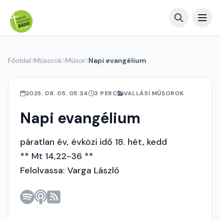
Főoldal
Műsorok
Műsor
Napi evangélium
2025. 08. 05. 05:34
3 PERC
VALLÁSI MŰSOROK
Napi evangélium
páratlan év, évközi idő 18. hét, kedd
** Mt 14,22-36 **
Felolvassa: Varga László