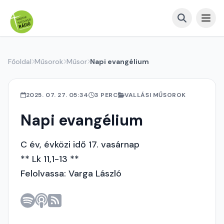
Főoldal
Műsorok
Műsor
Napi evangélium
2025. 07. 27. 05:34
3 PERC
VALLÁSI MŰSOROK
Napi evangélium
C év, évközi idő 17. vasárnap
** Lk 11,1-13 **
Felolvassa: Varga László