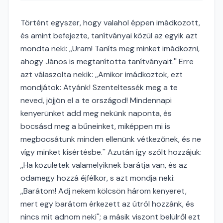
Történt egyszer, hogy valahol éppen imádkozott,
és amint befejezte, tanítványai közül az egyik azt
mondta neki: ,,Uram! Taníts meg minket imádkozni,
ahogy János is megtanította tanítványait.'' Erre
azt válaszolta nekik: ,,Amikor imádkoztok, ezt
mondjátok: Atyánk! Szenteltessék meg a te
neved, jöjjön el a te országod! Mindennapi
kenyerünket add meg nekünk naponta, és
bocsásd meg a bűneinket, miképpen mi is
megbocsátunk minden ellenünk vétkezőnek, és ne
vígy minket kísértésbe.'' Azután így szólt hozzájuk:
,,Ha közületek valamelyiknek barátja van, és az
odamegy hozzá éjfélkor, s azt mondja neki:
,,Barátom! Adj nekem kölcsön három kenyeret,
mert egy barátom érkezett az útról hozzánk, és
nincs mit adnom neki''; a másik viszont belülről ezt