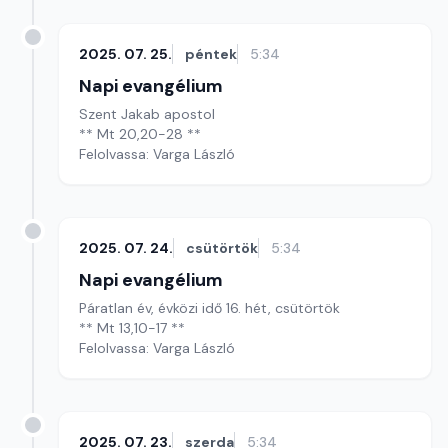
2025. 07. 25.
péntek
5:34
Napi evangélium
Szent Jakab apostol
** Mt 20,20-28 **
Felolvassa: Varga László
2025. 07. 24.
csütörtök
5:34
Napi evangélium
Páratlan év, évközi idő 16. hét, csütörtök
** Mt 13,10-17 **
Felolvassa: Varga László
2025. 07. 23.
szerda
5:34