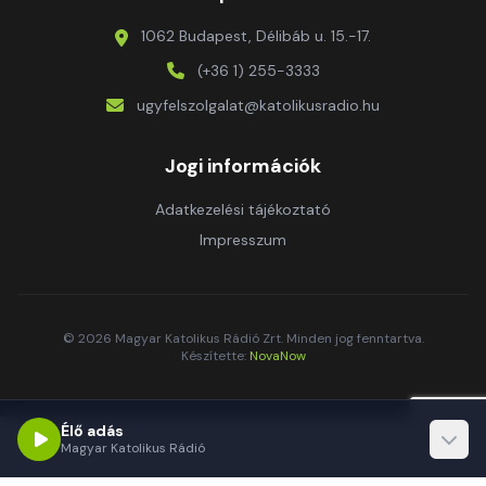
1062 Budapest, Délibáb u. 15.-17.
(+36 1) 255-3333
ugyfelszolgalat@katolikusradio.hu
Jogi információk
Adatkezelési tájékoztató
Impresszum
© 2026 Magyar Katolikus Rádió Zrt. Minden jog fenntartva.
Készítette:
NovaNow
Élő adás
Magyar Katolikus Rádió