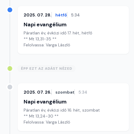
2025. 07. 28.
hétfő
5:34
Napi evangélium
Páratlan év, évközi idő 17. hét, hétfő
** Mt 13,31-35 **
Felolvassa: Varga László
ÉPP EZT AZ ADÁST NÉZED
2025. 07. 26.
szombat
5:34
Napi evangélium
Páratlan év, évközi idő 16. hét, szombat
** Mt 13,24-30 **
Felolvassa: Varga László