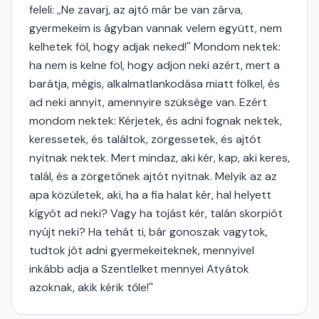
feleli: ,,Ne zavarj, az ajtó már be van zárva,
gyermekeim is ágyban vannak velem együtt, nem
kelhetek föl, hogy adjak neked!'' Mondom nektek:
ha nem is kelne föl, hogy adjon neki azért, mert a
barátja, mégis, alkalmatlankodása miatt fölkel, és
ad neki annyit, amennyire szüksége van. Ezért
mondom nektek: Kérjetek, és adni fognak nektek,
keressetek, és találtok, zörgessetek, és ajtót
nyitnak nektek. Mert mindaz, aki kér, kap, aki keres,
talál, és a zörgetőnek ajtót nyitnak. Melyik az az
apa közületek, aki, ha a fia halat kér, hal helyett
kígyót ad neki? Vagy ha tojást kér, talán skorpiót
nyújt neki? Ha tehát ti, bár gonoszak vagytok,
tudtok jót adni gyermekeiteknek, mennyivel
inkább adja a Szentlelket mennyei Atyátok
azoknak, akik kérik tőle!''