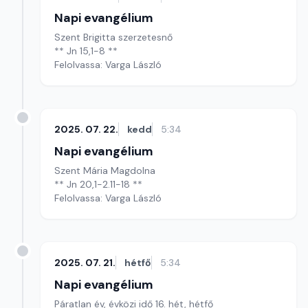
Napi evangélium
Szent Brigitta szerzetesnő
** Jn 15,1-8 **
Felolvassa: Varga László
2025. 07. 22.
kedd
5:34
Napi evangélium
Szent Mária Magdolna
** Jn 20,1-2.11-18 **
Felolvassa: Varga László
2025. 07. 21.
hétfő
5:34
Napi evangélium
Páratlan év, évközi idő 16. hét, hétfő