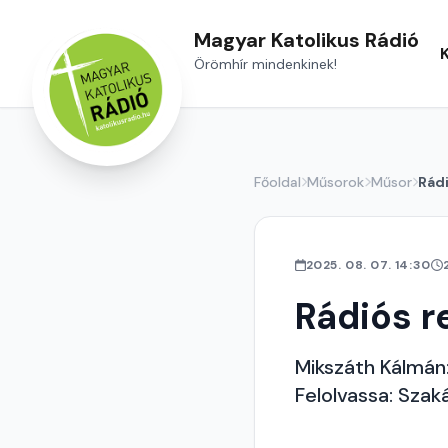
Magyar Katolikus Rádió
Örömhír mindenkinek!
Főoldal
Műsorok
Műsor
Rád
2025. 08. 07. 14:30
Rádiós r
Mikszáth Kálmán
Felolvassa: Szaká