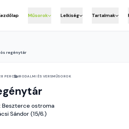
Kezdőlap
Műsorok
Lelkiség
Tartalmak
iós regénytár
28 PERC
IRODALMI ÉS VERSMŰSOROK
egénytár
: Beszterce ostroma
csi Sándor (15/6.)