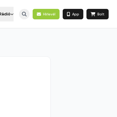
Rádió
Hírlevél
App
Bolt