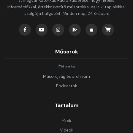
A Magyar Katolikus Rádió küldetése, hogy hiteles
információkkal, értékközvetítő műsorokkal és lelki táplálékkal
szolgálja hallgatóit. Minden nap, 24 órában.
Műsorok
Élő adás
Műsorújság és archívum
Podcastok
Tartalom
Hírek
Videók