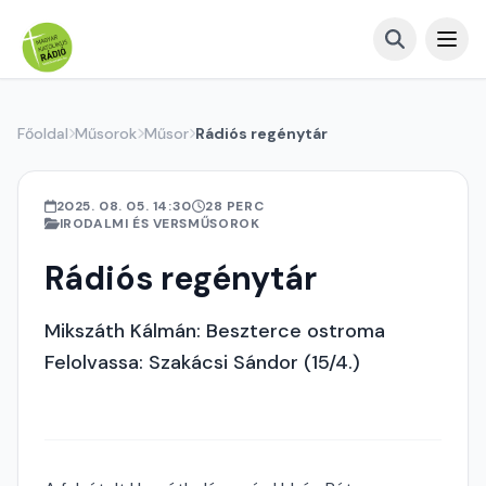
Főoldal
Műsorok
Műsor
Rádiós regénytár
2025. 08. 05. 14:30
28 PERC
IRODALMI ÉS VERSMŰSOROK
Rádiós regénytár
Mikszáth Kálmán: Beszterce ostroma
Felolvassa: Szakácsi Sándor (15/4.)