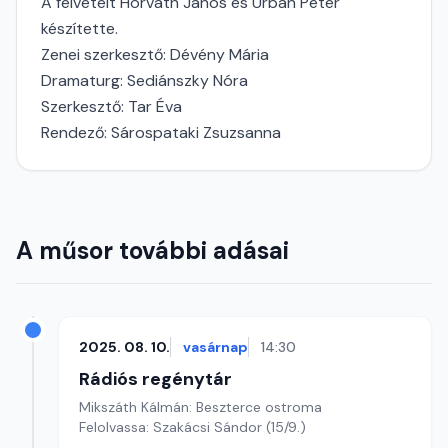
A felvételt Horváth János és Urbán Péter
készítette.
Zenei szerkesztő: Dévény Mária
Dramaturg: Sediánszky Nóra
Szerkesztő: Tar Éva
Rendező: Sárospataki Zsuzsanna
A műsor további adásai
2025. 08. 10.
vasárnap
14:30
Rádiós regénytár
Mikszáth Kálmán: Beszterce ostroma
Felolvassa: Szakácsi Sándor (15/9.)