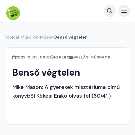
Főoldal
Műsorok
Műsor
Benső végtelen
2025. 11. 05. 06:15
10 PERC
VALLÁSI MŰSOROK
Benső végtelen
Mike Mason: A gyerekek misztériuma című
könyvből Kékesi Enikő olvas fel (60/41.)