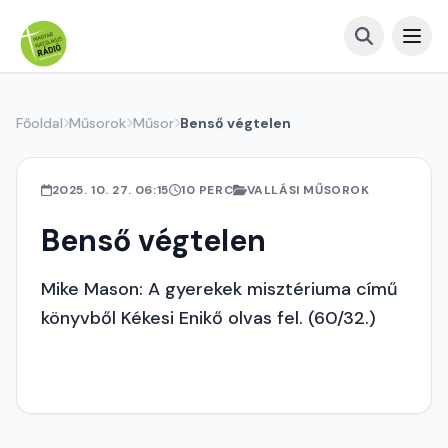
Főoldal
Műsorok
Műsor
Benső végtelen
2025. 10. 27. 06:15
10 PERC
VALLÁSI MŰSOROK
Benső végtelen
Mike Mason: A gyerekek misztériuma című
könyvből Kékesi Enikő olvas fel. (60/32.)