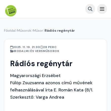
Főoldal
Műsorok
Műsor
Rádiós regénytár
2025. 11. 19. 21:30
28 PERC
IRODALMI ÉS VERSMŰSOROK
Rádiós regénytár
Magyarországi Erzsébet
Fülöp Zsuzsanna azonos című művének
felhasználásával írta E. Román Kata (8/1.
Szerkesztő: Varga Andrea