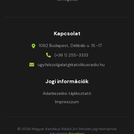
Kapcsolat
1062 Budapest, Délibáb u. 15.-17.
(+36 1) 255-3333
ugyfelszolgalat@katolikusradio.hu
Jogi információk
Adatkezelési tájékoztató
Impresszum
© 2026 Magyar Katolikus Rádió Zrt. Minden jog fenntartva.
Készítette:
NovaNow