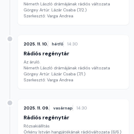
Németh László drámájának rádiós változata
Görgey Artúr: Lázár Csaba (7/2.)
Szerkesztő: Varga Andrea
2025. 11. 10.
hétfő
14:30
Rádiós regénytár
Az áruló.
Németh László drámájának rádiós változata
Görgey Artúr: Lázár Csaba (7/1.)
Szerkesztő: Varga Andrea
2025. 11. 09.
vasárnap
14:30
Rádiós regénytár
Rózsakiállítás
Örkény István hangjátékának rádióváltozata (6/6.)