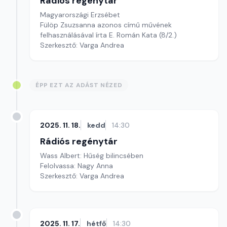
Rádiós regénytár
Magyarországi Erzsébet
Fülöp Zsuzsanna azonos című művének
felhasználásával írta E. Román Kata (8/2.)
Szerkesztő: Varga Andrea
ÉPP EZT AZ ADÁST NÉZED
2025. 11. 18.
kedd
14:30
Rádiós regénytár
Wass Albert: Hűség bilincsében
Felolvassa: Nagy Anna
Szerkesztő: Varga Andrea
2025. 11. 17.
hétfő
14:30