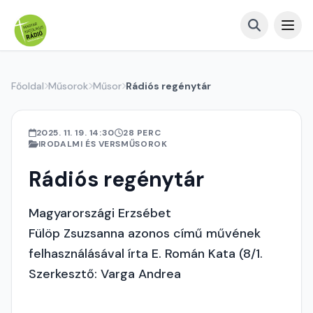
Főoldal
Műsorok
Műsor
Rádiós regénytár
2025. 11. 19. 14:30
28 PERC
IRODALMI ÉS VERSMŰSOROK
Rádiós regénytár
Magyarországi Erzsébet
Fülöp Zsuzsanna azonos című művének
felhasználásával írta E. Román Kata (8/1.
Szerkesztő: Varga Andrea