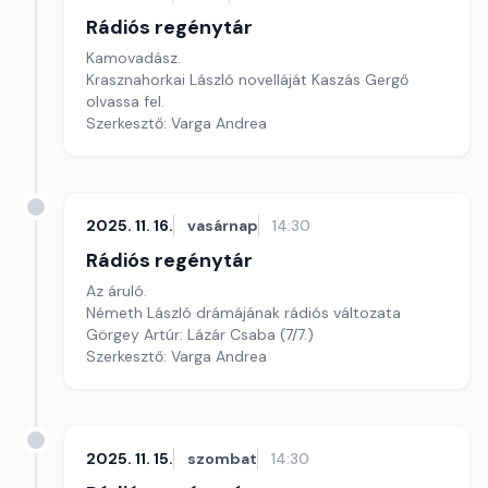
Rádiós regénytár
Kamovadász.
Krasznahorkai László novelláját Kaszás Gergő
olvassa fel.
Szerkesztő: Varga Andrea
2025. 11. 16.
vasárnap
14:30
Rádiós regénytár
Az áruló.
Németh László drámájának rádiós változata
Görgey Artúr: Lázár Csaba (7/7.)
Szerkesztő: Varga Andrea
2025. 11. 15.
szombat
14:30