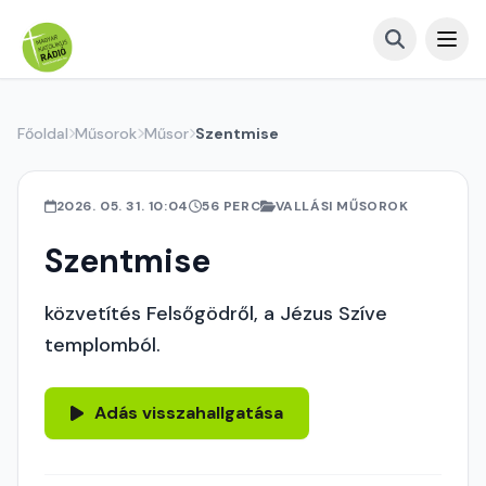
Főoldal
Műsorok
Műsor
Szentmise
2026. 05. 31. 10:04
56 PERC
VALLÁSI MŰSOROK
Szentmise
közvetítés Felsőgödről, a Jézus Szíve
templomból.
Adás visszahallgatása