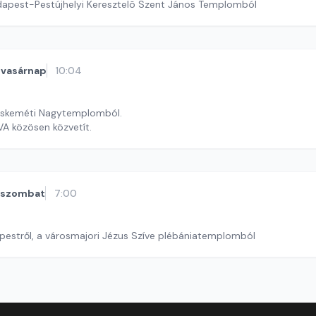
dapest-Pestújhelyi Keresztelõ Szent János Templomból
vasárnap
10:04
ecskeméti Nagytemplomból.
A közösen közvetít.
szombat
7:00
pestről, a városmajori Jézus Szíve plébániatemplomból