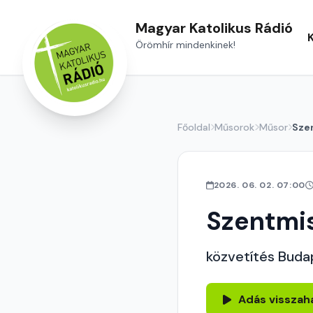
Magyar Katolikus Rádió
Örömhír mindenkinek!
Főoldal
Műsorok
Műsor
Sze
2026. 06. 02. 07:00
Szentmi
közvetítés Buda
Adás visszah