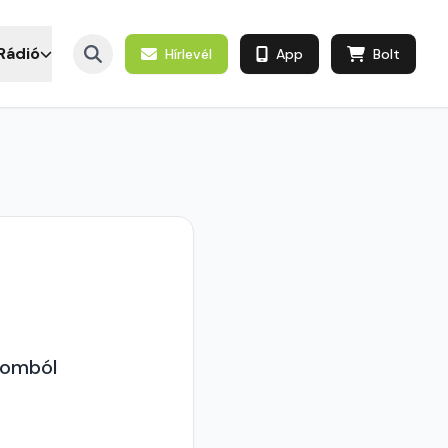
Rádió
Hírlevél
App
Bolt
lomból