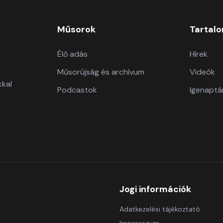
Műsorok
Tartal
Élő adás
Hírek
Műsorújság és archívum
Videók
kkal
Podcastok
Igenaptá
Jogi információk
Adatkezelési tájékoztató