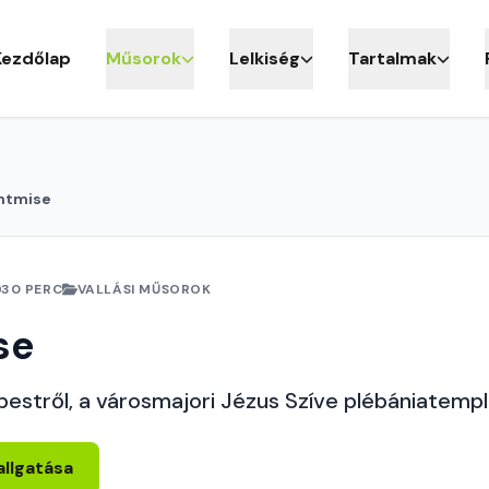
Kezdőlap
Műsorok
Lelkiség
Tartalmak
ntmise
30 PERC
VALLÁSI MŰSOROK
se
pestről, a városmajori Jézus Szíve plébániatemp
allgatása