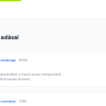
 adásai
vasárnap
10:04
kberéndből, a Szent István templomból.
A közösen közvetít.
szombat
7:00