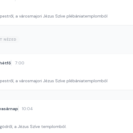
pestről, a városmajori Jézus Szíve plébániatemplomból
ST NÉZED
hétfő
7:00
pestről, a városmajori Jézus Szíve plébániatemplomból
vasárnap
10:04
őgödről, a Jézus Szíve templomból.