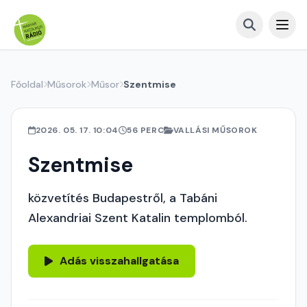
Főoldal
Műsorok
Műsor
Szentmise
2026. 05. 17. 10:04
56 PERC
VALLÁSI MŰSOROK
Szentmise
közvetítés Budapestről, a Tabáni
Alexandriai Szent Katalin templomból.
Adás visszahallgatása