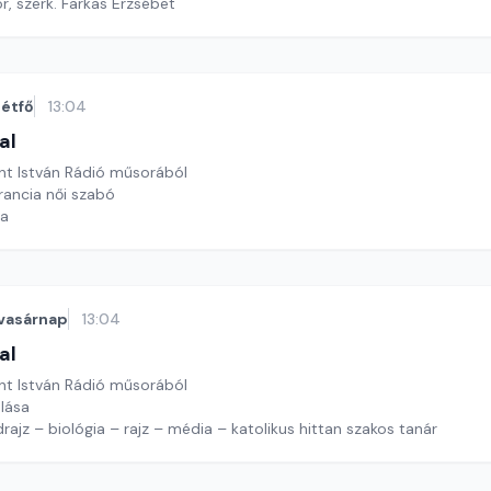
, szerk. Farkas Erzsébet
étfő
13:04
al
nt István Rádió műsorából
ancia női szabó
ya
vasárnap
13:04
al
nt István Rádió műsorából
lása
ldrajz – biológia – rajz – média – katolikus hittan szakos tanár