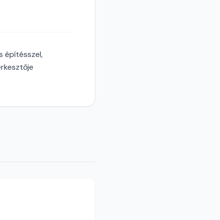
 építésszel,
erkesztője