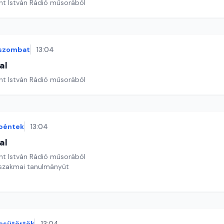
nt István Rádió műsorából
szombat
13:04
al
nt István Rádió műsorából
péntek
13:04
al
nt István Rádió műsorából
i szakmai tanulmányút
csütörtök
13:04