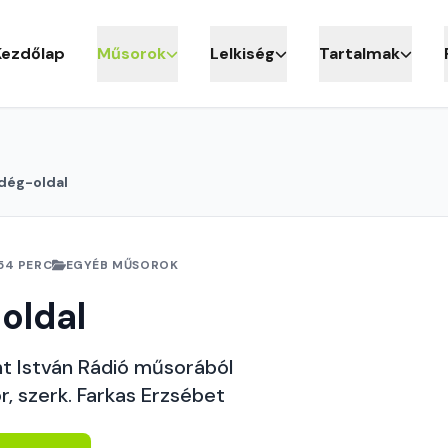
Kezdőlap
Műsorok
Lelkiség
Tartalmak
dég-oldal
54 PERC
EGYÉB MŰSOROK
oldal
nt István Rádió műsorából
, szerk. Farkas Erzsébet