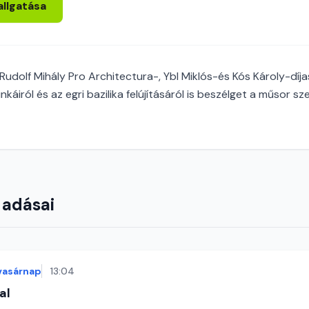
allgatása
udolf Mihály Pro Architectura-, Ybl Miklós-és Kós Károly-díjas
áiról és az egri bazilika felújításáról is beszélget a műsor sz
 adásai
vasárnap
13:04
al