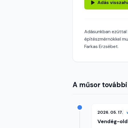
Adás visszah
Adásunkban ezúttal R
építészmérnökkel munk
Farkas Erzsébet.
A műsor további
2026. 05. 17.
Vendég-old