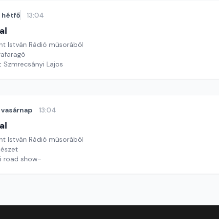
hétfő
13:04
al
nt István Rádió műsorából
fafaragó
tt Szmrecsányi Lajos
vasárnap
13:04
al
nt István Rádió műsorából
cészet
ri road show-