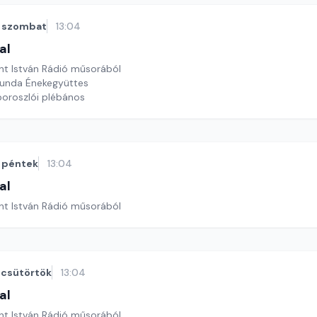
szombat
13:04
al
nt István Rádió műsorából
tunda Énekegyüttes
oroszlói plébános
péntek
13:04
al
nt István Rádió műsorából
csütörtök
13:04
al
nt István Rádió műsorából