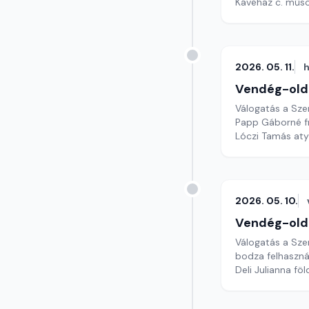
Kávéház c. műsor
2026. 05. 11.
h
Vendég-old
Válogatás a Sze
Papp Gáborné fr
Lóczi Tamás at
2026. 05. 10.
Vendég-old
Válogatás a Sze
bodza felhaszná
Deli Julianna fö