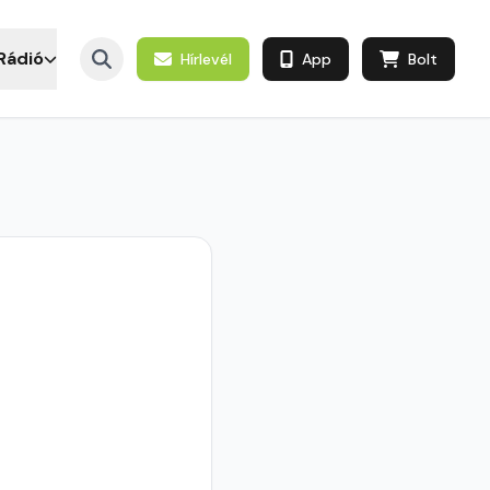
Rádió
Hírlevél
App
Bolt