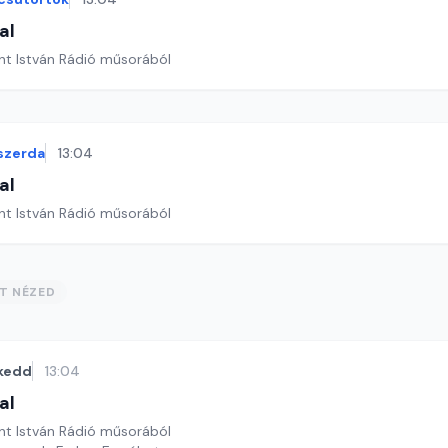
al
nt István Rádió műsorából
szerda
13:04
al
nt István Rádió műsorából
ST NÉZED
kedd
13:04
al
nt István Rádió műsorából