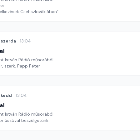
ei
elkezések Csehszlovákiában”
szerda
13:04
al
nt István Rádió műsorából
or, szerk. Papp Péter
kedd
13:04
al
nt István Rádió műsorából
ior úszóval beszélgetünk