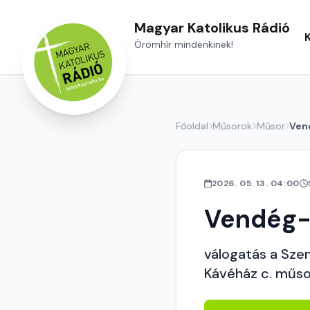
Magyar Katolikus Rádió
Örömhír mindenkinek!
Főoldal
Műsorok
Műsor
Ven
2026. 05. 13. 04:00
Vendég-
válogatás a Sze
Kávéház c. műsor