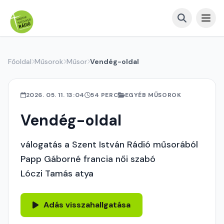
Főoldal
Műsorok
Műsor
Vendég-oldal
2026. 05. 11. 13:04
54 PERC
EGYÉB MŰSOROK
Vendég-oldal
válogatás a Szent István Rádió műsorából
Papp Gáborné francia női szabó
Lóczi Tamás atya
Adás visszahallgatása