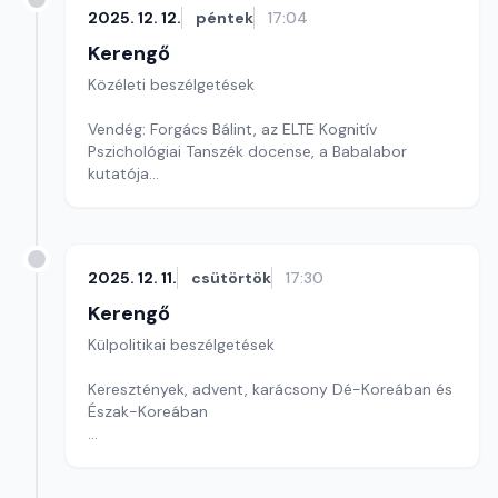
2025. 12. 12.
péntek
17:04
Kerengő
Közéleti beszélgetések
Vendég: Forgács Bálint, az ELTE Kognitív
Pszichológiai Tanszék docense, a Babalabor
kutatója
Szerkesztő: Pécsi Krisztina
2025. 12. 11.
csütörtök
17:30
Kerengő
Külpolitikai beszélgetések
Keresztények, advent, karácsony Dé-Koreában és
Észak-Koreában
Szerkesztő: Pozsgai Nóra