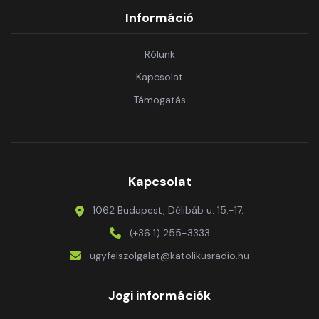
Információ
Rólunk
Kapcsolat
Támogatás
Kapcsolat
1062 Budapest, Délibáb u. 15.-17.
(+36 1) 255-3333
ugyfelszolgalat@katolikusradio.hu
Jogi információk