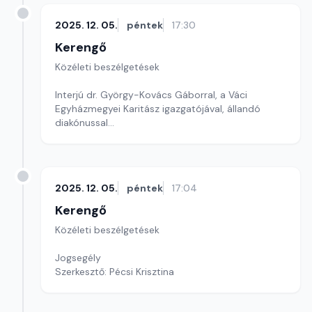
2025. 12. 05.
péntek
17:30
Kerengő
Közéleti beszélgetések
Interjú dr. György-Kovács Gáborral, a Váci
Egyházmegyei Karitász igazgatójával, állandó
diakónussal
Szerkesztő: Sallai Éva
2025. 12. 05.
péntek
17:04
Kerengő
Közéleti beszélgetések
Jogsegély
Szerkesztő: Pécsi Krisztina