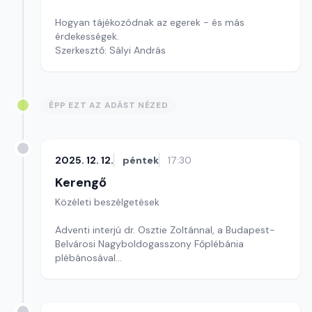
Hogyan tájékozódnak az egerek - és más
érdekességek.
Szerkesztő: Sályi András
ÉPP EZT AZ ADÁST NÉZED
2025. 12. 12.
péntek
17:30
Kerengő
Közéleti beszélgetések
Adventi interjú dr. Osztie Zoltánnal, a Budapest-
Belvárosi Nagyboldogasszony Főplébánia
plébánosával
Szerkesztő: Sallai Éva