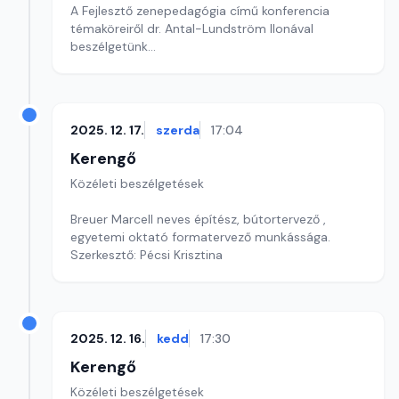
A Fejlesztő zenepedagógia című konferencia
témaköreiről dr. Antal-Lundström Ilonával
beszélgetünk
Szerkesztő: Sallai Éva
2025. 12. 17.
szerda
17:04
Kerengő
Közéleti beszélgetések
Breuer Marcell neves építész, bútortervező ,
egyetemi oktató formatervező munkássága.
Szerkesztő: Pécsi Krisztina
2025. 12. 16.
kedd
17:30
Kerengő
Közéleti beszélgetések