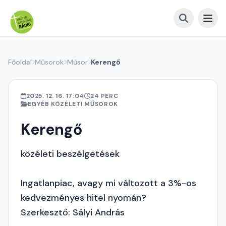
Főoldal
Műsorok
Műsor
Kerengő
2025. 12. 16. 17:04
24 PERC
EGYÉB KÖZÉLETI MŰSOROK
Kerengő
közéleti beszélgetések
Ingatlanpiac, avagy mi változott a 3%-os
kedvezményes hitel nyomán?
Szerkesztő: Sályi András