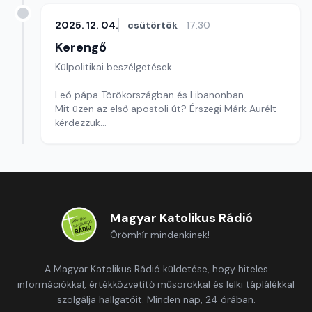
2025. 12. 04.
csütörtök
17:30
Kerengő
Külpolitikai beszélgetések
Leó pápa Törökországban és Libanonban
Mit üzen az első apostoli út? Érszegi Márk Aurélt
kérdezzük
Szerkesztő: Pozsgai Nóra
Magyar Katolikus Rádió
Örömhír mindenkinek!
A Magyar Katolikus Rádió küldetése, hogy hiteles
információkkal, értékközvetítő műsorokkal és lelki táplálékkal
szolgálja hallgatóit. Minden nap, 24 órában.