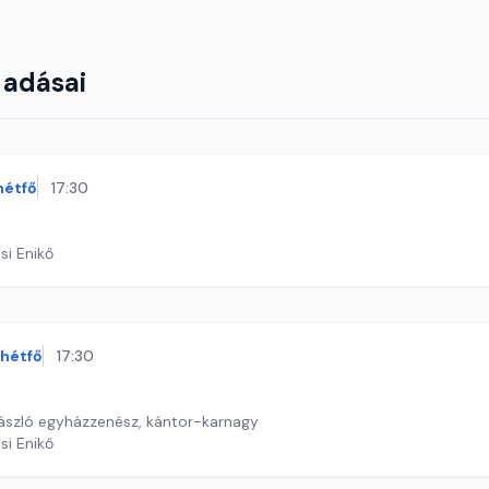
 adásai
hétfő
17:30
si Enikő
hétfő
17:30
ászló egyházzenész, kántor-karnagy
si Enikő