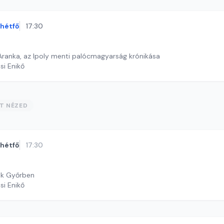
hétfő
17:30
 Aranka, az Ipoly menti palócmagyarság krónikása
si Enikő
ST NÉZED
hétfő
17:30
ek Győrben
si Enikő