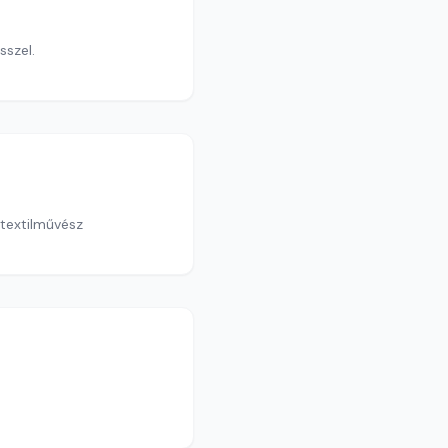
szel.
 textilművész