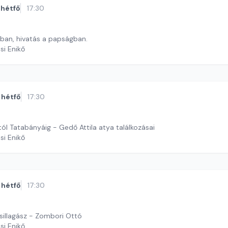
hétfő
17:30
dban, hivatás a papságban.
si Enikő
hétfő
17:30
ól Tatabányáig - Gedő Attila atya találkozásai
si Enikő
hétfő
17:30
sillagász - Zombori Ottó
si Enikő