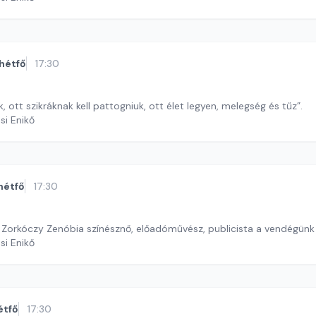
hétfő
17:30
, ott szikráknak kell pattogniuk, ott élet legyen, melegség és tűz”.
si Enikő
hétfő
17:30
 Zorkóczy Zenóbia színésznő, előadóművész, publicista a vendégünk
si Enikő
étfő
17:30