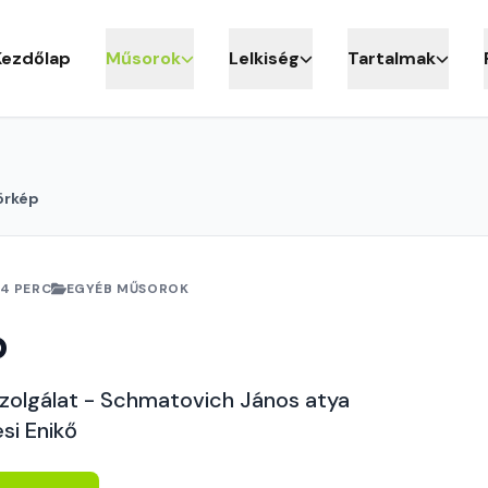
Kezdőlap
Műsorok
Lelkiség
Tartalmak
örkép
4 PERC
EGYÉB MŰSOROK
p
szolgálat - Schmatovich János atya
si Enikő