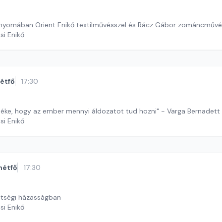
nyomában Orient Enikő textilművésszel és Rácz Gábor zománcművés
si Enikő
étfő
17:30
téke, hogy az ember mennyi áldozatot tud hozni" - Varga Bernadett
si Enikő
hétfő
17:30
ntségi házasságban
si Enikő