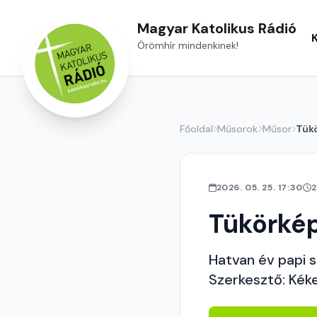
Magyar Katolikus Rádió
Örömhír mindenkinek!
Főoldal
Műsorok
Műsor
Tük
2026. 05. 25. 17:30
2
Tükörké
Hatvan év papi 
Szerkesztő: Kéke