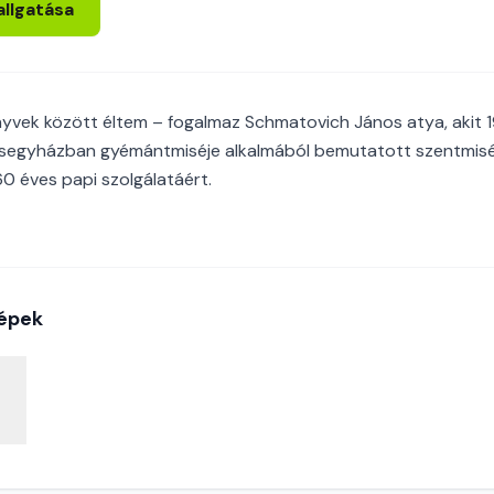
allgatása
yvek között éltem – fogalmaz Schmatovich János atya, akit 
esegyházban gyémántmiséje alkalmából bemutatott szentmisé
0 éves papi szolgálatáért.
épek