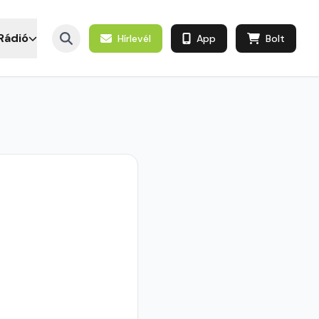
Rádió
Hírlevél
App
Bolt