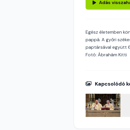
Adás visszah
Egész életemben kön
pappá. A győri szék
paptársával együtt 6
Fotó: Ábrahám Kitti
Kapcsolódó k