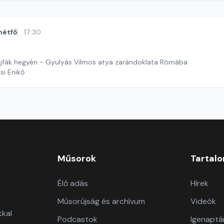
hétfő
17:30
lajfák hegyén - Gyulyás Vilmos atya zarándoklata Rómába
si Enikő
Műsorok
Tartal
Élő adás
Hírek
Műsorújság és archívum
Videók
kkal
Podcastok
Igenaptá