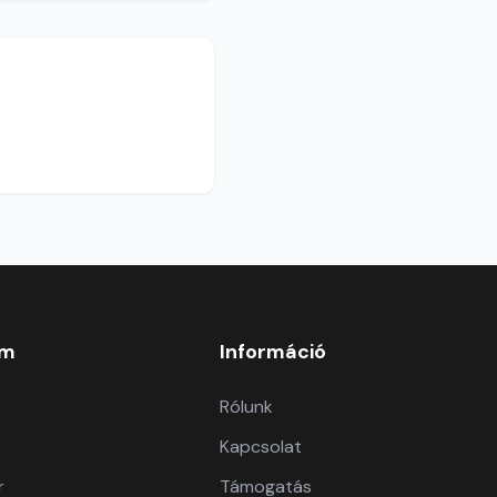
om
Információ
Rólunk
Kapcsolat
r
Támogatás