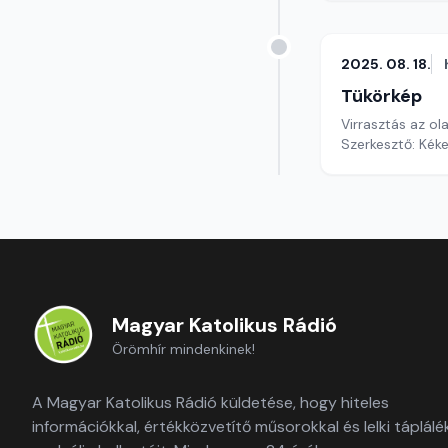
2025. 08. 18.
Tükörkép
Virrasztás az o
Szerkesztő: Kéke
Magyar Katolikus Rádió
Örömhír mindenkinek!
A Magyar Katolikus Rádió küldetése, hogy hiteles
információkkal, értékközvetítő műsorokkal és lelki táplálé