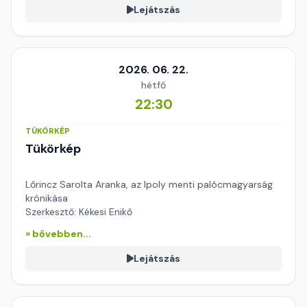
Lejátszás
2026. 06. 22.
hétfő
22:30
TÜKÖRKÉP
Tükörkép
Lőrincz Sarolta Aranka, az Ipoly menti palócmagyarság
krónikása
Szerkesztő: Kékesi Enikő
» bővebben...
Lejátszás