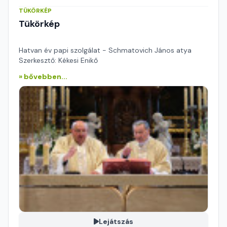
TÜKÖRKÉP
Tükörkép
Hatvan év papi szolgálat - Schmatovich János atya
Szerkesztő: Kékesi Enikő
» bővebben...
Lejátszás