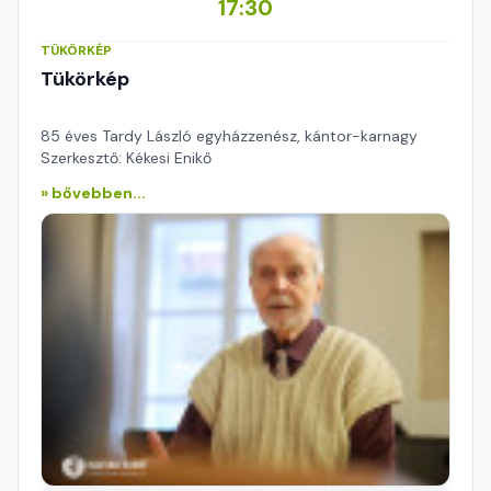
17:30
TÜKÖRKÉP
Tükörkép
85 éves Tardy László egyházzenész, kántor-karnagy
Szerkesztő: Kékesi Enikő
» bővebben...