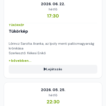
2026. 06. 22.
hétfő
17:30
TÜKÖRKÉP
Tükörkép
Lőrincz Sarolta Aranka, az Ipoly menti palócmagyarság
krónikása
Szerkesztő: Kékesi Enikő
» bővebben...
Lejátszás
2026. 05. 25.
hétfő
22:30