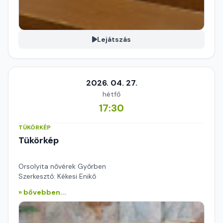
Lejátszás
2026. 04. 27.
hétfő
17:30
TÜKÖRKÉP
Tükörkép
Orsolyita nővérek Győrben
Szerkesztő: Kékesi Enikő
» bővebben...