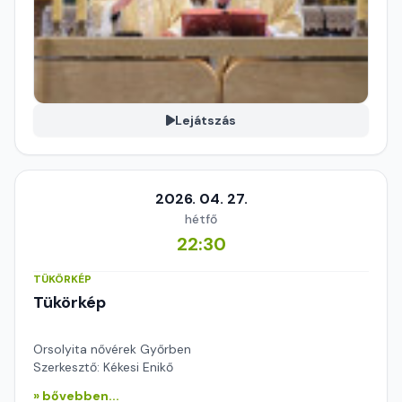
Lejátszás
2026. 04. 27.
hétfő
22:30
TÜKÖRKÉP
Tükörkép
Orsolyita nővérek Győrben
Szerkesztő: Kékesi Enikő
» bővebben...