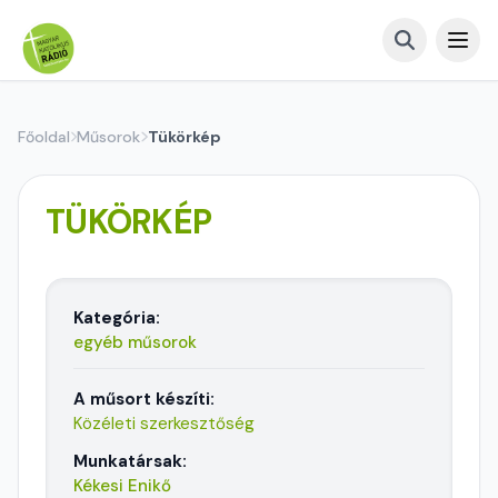
Főoldal
Műsorok
Tükörkép
TÜKÖRKÉP
Kategória:
egyéb műsorok
A műsort készíti:
Közéleti szerkesztőség
Munkatársak:
Kékesi Enikő