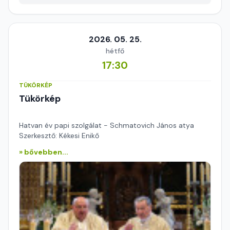
2026. 05. 25.
hétfő
17:30
TÜKÖRKÉP
Tükörkép
Hatvan év papi szolgálat - Schmatovich János atya
Szerkesztő: Kékesi Enikő
» bővebben...