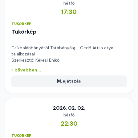
hétfő
17:30
TÜKÖRKÉP
Tükörkép
Csíkbalánbányától Tatabányáig - Gedő Attila atya
találkozásai
Szerkesztő: Kékesi Enikő
» bővebben...
Lejátszás
2026. 02. 02.
hétfő
22:30
TÜKÖRKÉP