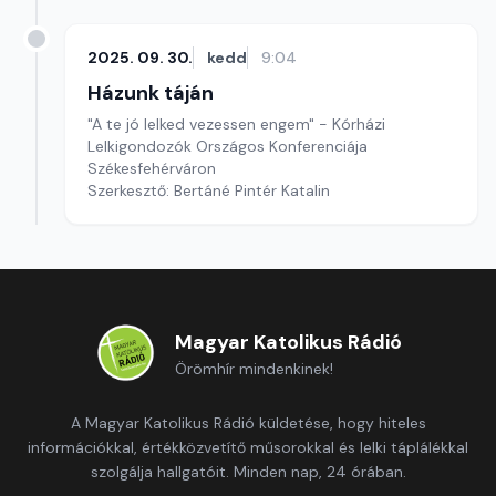
2025. 09. 30.
kedd
9:04
Házunk táján
"A te jó lelked vezessen engem" - Kórházi
Lelkigondozók Országos Konferenciája
Székesfehérváron
Szerkesztő: Bertáné Pintér Katalin
Magyar Katolikus Rádió
Örömhír mindenkinek!
A Magyar Katolikus Rádió küldetése, hogy hiteles
információkkal, értékközvetítő műsorokkal és lelki táplálékkal
szolgálja hallgatóit. Minden nap, 24 órában.