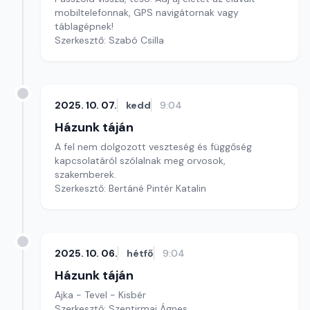
mobiltelefonnak, GPS navigátornak vagy
táblagépnek!
Szerkesztő: Szabó Csilla
2025. 10. 07.
kedd
9:04
Házunk táján
A fel nem dolgozott veszteség és függőség
kapcsolatáról szólalnak meg orvosok,
szakemberek.
Szerkesztő: Bertáné Pintér Katalin
2025. 10. 06.
hétfő
9:04
Házunk táján
Ajka - Tevel - Kisbér
Szerkesztő: Szentirmai Ágnes