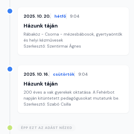
2025. 10. 20.
hétfő
9:04
Házunk táján
Rábaköz - Csorna - mézesbábosok, gyertyaöntők
és helyi kézművesek
Szerkesztő: Szentirmai Ágnes
2025. 10. 16.
csütörtök
9:04
Házunk táján
200 éves a vak gyerekek oktatása. A Fehérbot
napján kitüntetett pedagógusokat mutatunk be.
Szerkesztő: Szabó Csilla
ÉPP EZT AZ ADÁST NÉZED