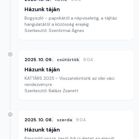
Házunk táján
Bogyiszló - paprikától a népviseletig, a tájház
hangulatától a közösség erejéig
Szerkesztő: Szentirmai Ágnes
2025. 10. 09.
csütörtök
9:04
Házunk táján
KATTÁRS 2025 - Visszatekintünk az idei váci
rendezvényre.
Szerkesztő: Balázs Zsanett
2025. 10. 08.
szerda
9:04
Házunk táján
Passzold vissza, tesó! Adj új életet az elavult