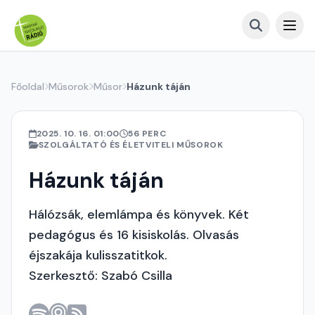
Főoldal
Műsorok
Műsor
Házunk táján
2025. 10. 16. 01:00
56 PERC
SZOLGÁLTATÓ ÉS ÉLETVITELI MŰSOROK
Házunk táján
Hálózsák, elemlámpa és könyvek. Két
pedagógus és 16 kisiskolás. Olvasás
éjszakája kulisszatitkok.
Szerkesztő: Szabó Csilla