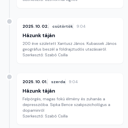
2025. 10. 02.
csütörtök
9:04
Házunk táján
200 éve született Xantusz János. Kubassek János
geográfus beszél a földrajztudós utazásairól.
Szerkesztő: Szabó Csilla
2025. 10. 01.
szerda
9:04
Házunk táján
Felpörgés, magas fokú élmény és zuhanás a
depresszióba. Sipka Bence szakpszichológus a
dopaminról
Szerkesztő: Szabó Csilla