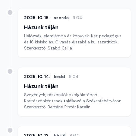
2025. 10. 15.
szerda
9:04
Házunk táján
Hálózsák, elemlámpa és könyvek. Két pedagógus
és 16 kisiskolás. Olvasás éjszakája kulisszatitkok.
Szerkesztő: Szabó Csilla
2025. 10. 14.
kedd
9:04
Házunk táján
Szegények, rászorulók szolgálatában -
Karitászönkéntesek találkozója Székesfehérváron
Szerkesztő: Bertáné Pintér Katalin
2025. 10. 13.
hétfő
9:04