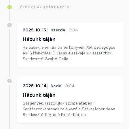
ÉPP EZT AZ ADÁST NÉZED
2025. 10. 15.
szerda
9:04
Házunk táján
Hálózsák, elemlámpa és könyvek. Két pedagógus
és 16 kisiskolás. Olvasás éjszakája kulisszatitkok.
Szerkesztő: Szabó Csilla
2025. 10. 14.
kedd
9:04
Házunk táján
Szegények, rászorulók szolgálatában -
Karitászönkéntesek találkozója Székesfehérváron
Szerkesztő: Bertáné Pintér Katalin