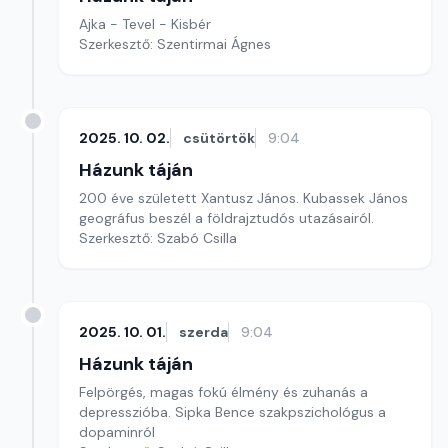
Ajka - Tevel - Kisbér
Szerkesztő: Szentirmai Ágnes
2025. 10. 02.
csütörtök
9:04
Házunk táján
200 éve született Xantusz János. Kubassek János
geográfus beszél a földrajztudós utazásairól.
Szerkesztő: Szabó Csilla
2025. 10. 01.
szerda
9:04
Házunk táján
Felpörgés, magas fokú élmény és zuhanás a
depresszióba. Sipka Bence szakpszichológus a
dopaminról