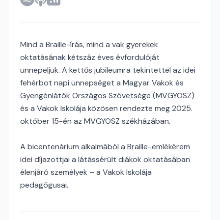
Mind a Braille-írás, mind a vak gyerekek
oktatásának kétszáz éves évfordulóját
ünnepeljük. A kettős jubileumra tekintettel az idei
fehérbot napi ünnepséget a Magyar Vakok és
Gyengénlátók Országos Szövetsége (MVGYOSZ)
és a Vakok Iskolája közösen rendezte meg 2025.
október 15-én az MVGYOSZ székházában.
A bicentenárium alkalmából a Braille-emlékérem
idei díjazottjai a látássérült diákok oktatásában
élenjáró személyek – a Vakok Iskolája
pedagógusai.