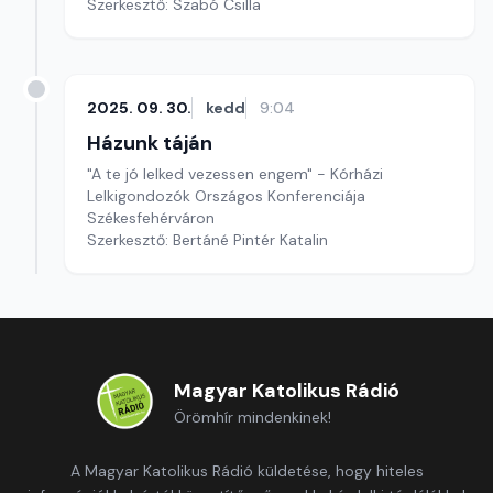
Szerkesztő: Szabó Csilla
2025. 09. 30.
kedd
9:04
Házunk táján
"A te jó lelked vezessen engem" - Kórházi
Lelkigondozók Országos Konferenciája
Székesfehérváron
Szerkesztő: Bertáné Pintér Katalin
Magyar Katolikus Rádió
Örömhír mindenkinek!
A Magyar Katolikus Rádió küldetése, hogy hiteles