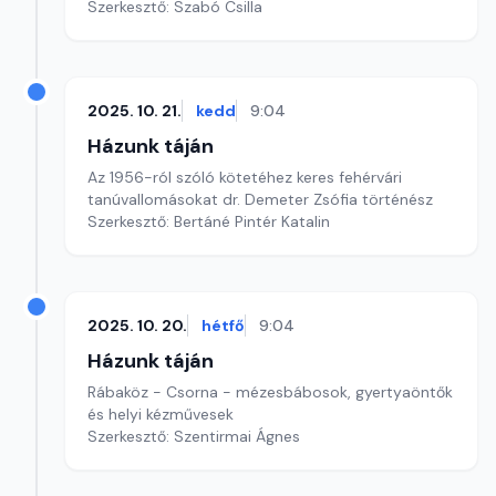
Szerkesztő: Szabó Csilla
2025. 10. 21.
kedd
9:04
Házunk táján
Az 1956-ról szóló kötetéhez keres fehérvári
tanúvallomásokat dr. Demeter Zsófia történész
Szerkesztő: Bertáné Pintér Katalin
2025. 10. 20.
hétfő
9:04
Házunk táján
Rábaköz - Csorna - mézesbábosok, gyertyaöntők
és helyi kézművesek
Szerkesztő: Szentirmai Ágnes