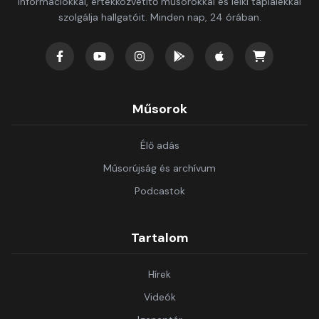
információkkal, értékközvetítő műsorokkal és lelki táplálékkal
szolgálja hallgatóit. Minden nap, 24 órában.
Műsorok
Élő adás
Műsorújság és archívum
Podcastok
Tartalom
Hírek
Videók