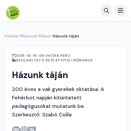
Főoldal
Műsorok
Műsor
Házunk táján
2025. 10. 16. 09:04
56 PERC
SZOLGÁLTATÓ ÉS ÉLETVITELI MŰSOROK
Házunk táján
200 éves a vak gyerekek oktatása. A
Fehérbot napján kitüntetett
pedagógusokat mutatunk be.
Szerkesztő: Szabó Csilla