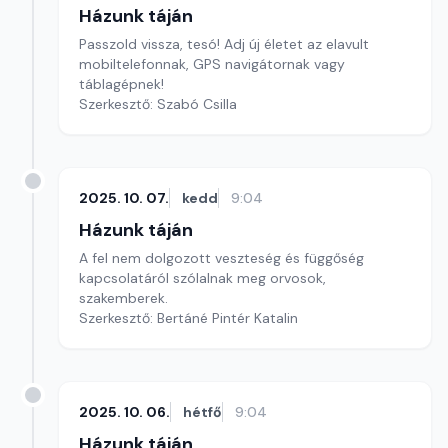
Házunk táján
Passzold vissza, tesó! Adj új életet az elavult
mobiltelefonnak, GPS navigátornak vagy
táblagépnek!
Szerkesztő: Szabó Csilla
2025. 10. 07.
kedd
9:04
Házunk táján
A fel nem dolgozott veszteség és függőség
kapcsolatáról szólalnak meg orvosok,
szakemberek.
Szerkesztő: Bertáné Pintér Katalin
2025. 10. 06.
hétfő
9:04
Házunk táján