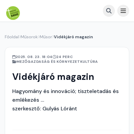
Főoldal
Műsorok
Műsor
Vidékjáró magazin
2025. 08. 23. 18:04
24 PERC
MEZŐGAZDASÁG ÉS KÖRNYEZETKULTÚRA
Vidékjáró magazin
Hagyomány és innováció; tiszteletadás és
emlékezés ...
szerkesztő: Gulyás Lóránt