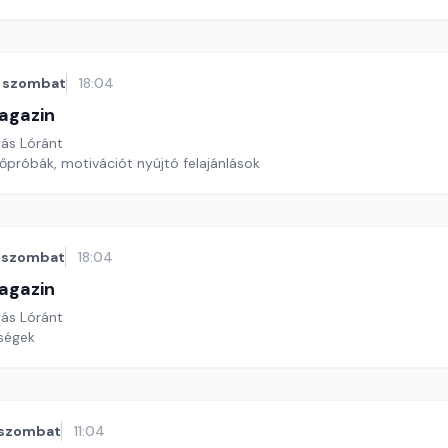
szombat
18:04
agazin
yás Lóránt
őpróbák, motivációt nyújtó felajánlások
szombat
18:04
agazin
yás Lóránt
ségek
szombat
11:04