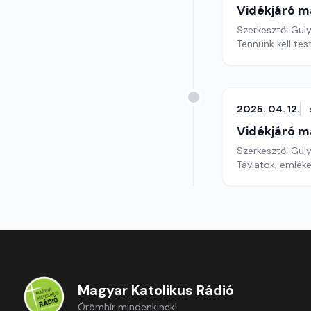
Vidékjáró m
Szerkesztő: Gul
Tennünk kell test
2025. 04. 12.
Vidékjáró m
Szerkesztő: Gul
Távlatok, emlék
Magyar Katolikus Rádió
Örömhír mindenkinek!