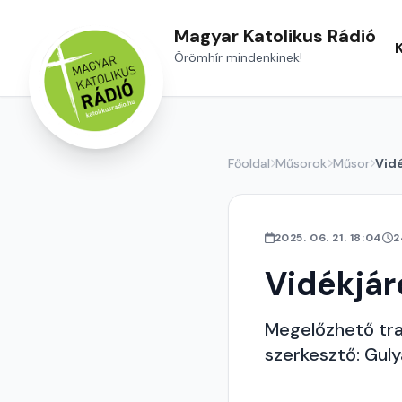
Magyar Katolikus Rádió
Örömhír mindenkinek!
Főoldal
Műsorok
Műsor
Vid
2025. 06. 21. 18:04
2
Vidékjár
Megelőzhető trag
szerkesztő: Guly