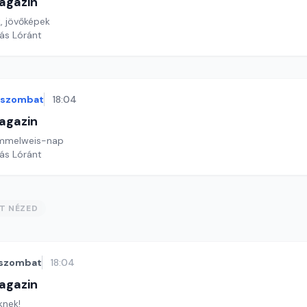
agazin
, jövőképek
yás Lóránt
szombat
18:04
agazin
Semmelweis-nap
yás Lóránt
ST NÉZED
szombat
18:04
agazin
knek!