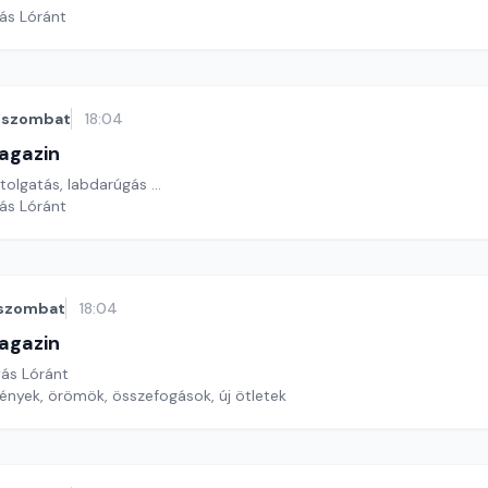
yás Lóránt
szombat
18:04
agazin
tolgatás, labdarúgás ...
yás Lóránt
szombat
18:04
agazin
yás Lóránt
ények, örömök, összefogások, új ötletek