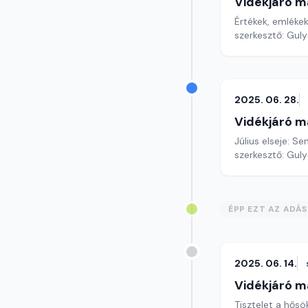
Vidékjáró m
Értékek, emlékek
szerkesztő: Gul
2025. 06. 28.
Vidékjáró m
Július elseje: 
szerkesztő: Gul
ÉPP EZT AZ ADÁ
2025. 06. 14.
Vidékjáró m
Tisztelet a hősö