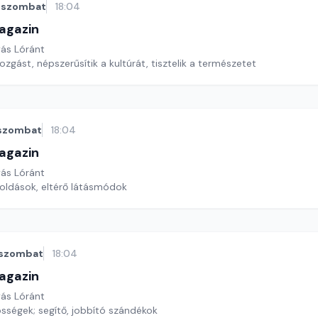
szombat
18:04
agazin
yás Lóránt
gást, népszerűsítik a kultúrát, tisztelik a természetet
szombat
18:04
agazin
yás Lóránt
oldások, eltérő látásmódok
szombat
18:04
agazin
yás Lóránt
sségek; segítő, jobbító szándékok