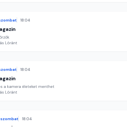
szombat
18:04
agazin
kőrzők
yás Lóránt
szombat
18:04
agazin
 és a kamera életeket menthet
yás Lóránt
szombat
18:04