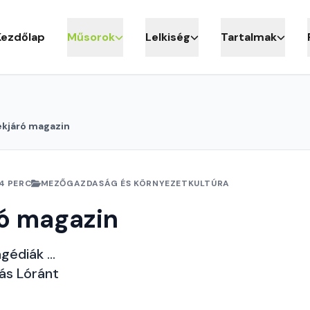
Kezdőlap
Műsorok
Lelkiség
Tartalmak
ékjáró magazin
4 PERC
MEZŐGAZDASÁG ÉS KÖRNYEZETKULTÚRA
ó magazin
édiák ...
ás Lóránt