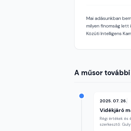
Mai adásunkban bemu
milyen finomság lett 
Közúti Intelligens Ka
A műsor további
2025. 07. 26.
Vidékjáró m
Régi értékek é
szerkesztő: Gul