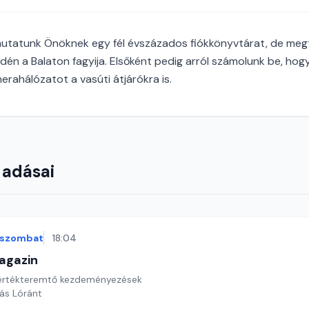
tatunk Önöknek egy fél évszázados fiókkönyvtárat, de megtu
idén a Balaton fagyija. Elsőként pedig arról számolunk be, hog
merahálózatot a vasúti átjárókra is.
 adásai
szombat
18:04
agazin
s értékteremtő kezdeményezések
yás Lóránt