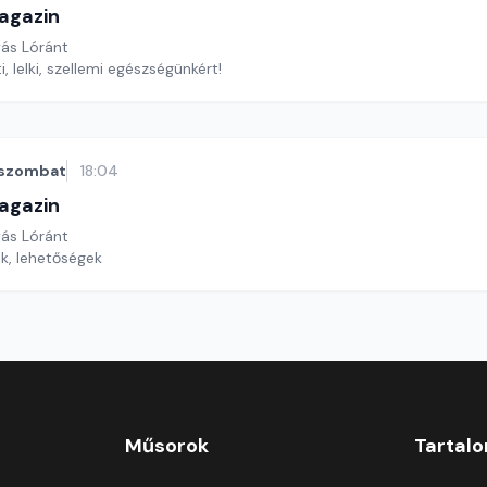
agazin
yás Lóránt
i, lelki, szellemi egészségünkért!
szombat
18:04
agazin
yás Lóránt
ek, lehetőségek
Műsorok
Tartal