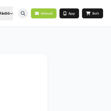
Rádió
Hírlevél
App
Bolt